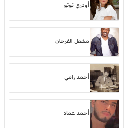
أودري توتو
مشعل الفرحان
أحمد رامي
أحمد عماد