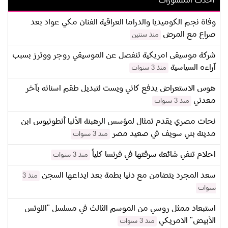
احدث المنشورات
وفاة نجم الكوميديا والدراما العراقية الفنان مكي عواد بعد
صراع مع المرض
منذ سنتين
شركة موسيقى امريكية تنفصل عن الموسيقي روجر ووترز بسبب
آراءه السياسية
منذ 3 سنوات
هوس الاستعراض يدفع كاني ويست لتبديل طقم اسنانه بآخر
معدني
منذ 3 سنوات
نحات مصري يقدم تمثال لمؤسس الرهبنة الأنبا أنطونيوس ابن
مدينة بني سويف في صعيد مصر
منذ 3 سنوات
احلام تنفي شائعة سرقتها في فرنسا كلياً
منذ 3 سنوات
سعد المجرد يتضامن مع دنيا بطمة بعد ايداعها السجن
منذ 3
سنوات
استبعاد ممثل روسي من الموسم الثالث في مسلسل "اللوتس
الأبيض" الامريكي
منذ 3 سنوات