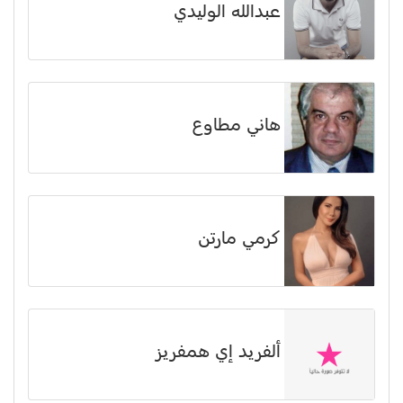
عبدالله الوليدي
هاني مطاوع
كرمي مارتن
ألفريد إي همفريز