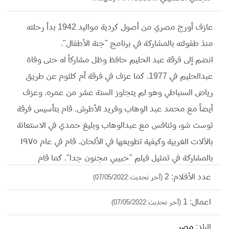
عازف أورج مصري من أصول كردية مواليد 1942 بدأ رحلته
منذ طفولته بالمشاركة في برنامج "جنة الأطفال".
انضم إلى فرقة عبد الحليم حافظ وظل مشاركاً له حتى وفاة
عبدالحليم في 1977. كما عزف في فرقة أم كلثوم عن طريق
رياض السنباطي وهو لم يتجاوز الستة عشر من عمره. وعزف
أيضاً مع محمد عبد الوهاب وفريد الأطرش. قام بتأسيس فرقة
توست شو٬ وتنافس مع عبدالوهاب وبليغ حمدي في الاستعانة
بالآلات الغربية وكيفية تطويعها في الألحان. قام في عام ١٩٧٥
بالمشاركة في تمثيل فيلم "حبيبي مجنون جدا". كما قام
بالألحان والموسيقى التصويرية لعدد من الأفلام والمسلسلات.
عدد الأفلام: 2
(آخر تحديث:07/05/2022)
عام 2008 كرّمه المهرجان الدولي للأعلاميين المصريين
اعمال: 1
(آخر تحديث:07/05/2022)
بجائزة أحسن موسيقى تصويرية عن المسلسل الإذاعي "أميرة
الحب والحرب" عن قصة حياة المطربة الراحلة اسمهان. وكان
البلد:
مصر