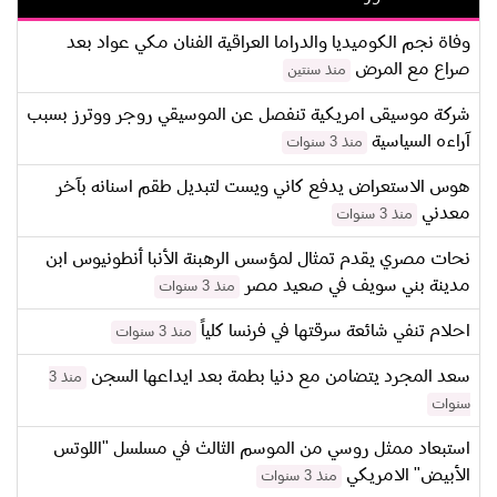
وفاة نجم الكوميديا والدراما العراقية الفنان مكي عواد بعد
صراع مع المرض
منذ سنتين
شركة موسيقى امريكية تنفصل عن الموسيقي روجر ووترز بسبب
آراءه السياسية
منذ 3 سنوات
هوس الاستعراض يدفع كاني ويست لتبديل طقم اسنانه بآخر
معدني
منذ 3 سنوات
نحات مصري يقدم تمثال لمؤسس الرهبنة الأنبا أنطونيوس ابن
مدينة بني سويف في صعيد مصر
منذ 3 سنوات
احلام تنفي شائعة سرقتها في فرنسا كلياً
منذ 3 سنوات
سعد المجرد يتضامن مع دنيا بطمة بعد ايداعها السجن
منذ 3
سنوات
استبعاد ممثل روسي من الموسم الثالث في مسلسل "اللوتس
الأبيض" الامريكي
منذ 3 سنوات