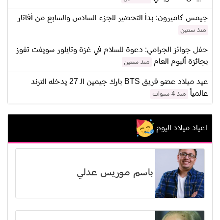
جيمس كاميرون: بدأ التحضير للجزء السادس والسابع من أفاتار
منذ سنتين
حفل جوائز الجرامي: دعوة للسلام في غزة وتايلور سويفت تفوز
بجائزة ألبوم العام
منذ سنتين
عيد ميلاد عضو فريق BTS بارك جيمين الـ 27 يدخله الترند
عالمياً
منذ 4 سنوات
اعياد ميلاد اليوم
باسم موريس عدلي