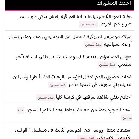
احدث المنشورات
وفاة نجم الكوميديا والدراما العراقية الفنان مكي عواد بعد
صراع مع المرض
منذ سنتين
شركة موسيقى امريكية تنفصل عن الموسيقي روجر ووترز بسبب
آراءه السياسية
منذ سنتين
هوس الاستعراض يدفع كاني ويست لتبديل طقم اسنانه بآخر
معدني
منذ سنتين
نحات مصري يقدم تمثال لمؤسس الرهبنة الأنبا أنطونيوس ابن
مدينة بني سويف في صعيد مصر
منذ سنتين
احلام تنفي شائعة سرقتها في فرنسا كلياً
منذ سنتين
سعد المجرد يتضامن مع دنيا بطمة بعد ايداعها السجن
منذ
سنتين
استبعاد ممثل روسي من الموسم الثالث في مسلسل "اللوتس
الأبيض" الامريكي
منذ سنتين