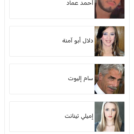
أحمد عماد
دلال أبو آمنة
سام إليوت
إميلي تينانت