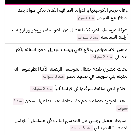
وفاة نجم الكوميديا والدراما العراقية الفنان مكي عواد بعد
صراع مع المرض
منذ سنتين
شركة موسيقى امريكية تنفصل عن الموسيقي روجر ووترز بسبب
آراءه السياسية
منذ 3 سنوات
هوس الاستعراض يدفع كاني ويست لتبديل طقم اسنانه بآخر
معدني
منذ 3 سنوات
نحات مصري يقدم تمثال لمؤسس الرهبنة الأنبا أنطونيوس ابن
مدينة بني سويف في صعيد مصر
منذ 3 سنوات
احلام تنفي شائعة سرقتها في فرنسا كلياً
منذ 3 سنوات
سعد المجرد يتضامن مع دنيا بطمة بعد ايداعها السجن
منذ 3
سنوات
استبعاد ممثل روسي من الموسم الثالث في مسلسل "اللوتس
الأبيض" الامريكي
منذ 3 سنوات