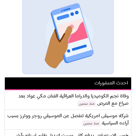
احدث المنشورات
وفاة نجم الكوميديا والدراما العراقية الفنان مكي عواد بعد
صراع مع المرض
منذ سنتين
شركة موسيقى امريكية تنفصل عن الموسيقي روجر ووترز بسبب
آراءه السياسية
منذ سنتين
هوس الاستعراض يدفع كاني ويست لتبديل طقم اسنانه بآخر