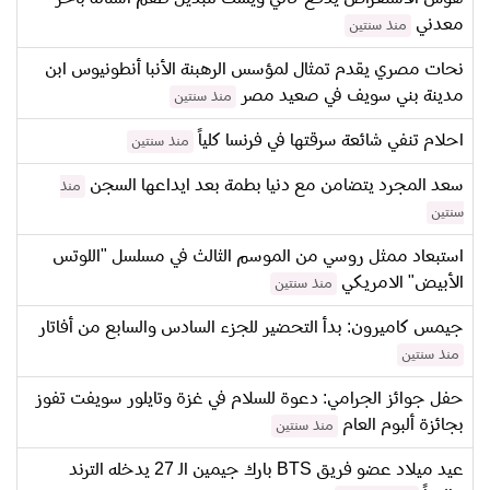
معدني
منذ سنتين
نحات مصري يقدم تمثال لمؤسس الرهبنة الأنبا أنطونيوس ابن
مدينة بني سويف في صعيد مصر
منذ سنتين
احلام تنفي شائعة سرقتها في فرنسا كلياً
منذ سنتين
سعد المجرد يتضامن مع دنيا بطمة بعد ايداعها السجن
منذ
سنتين
استبعاد ممثل روسي من الموسم الثالث في مسلسل "اللوتس
الأبيض" الامريكي
منذ سنتين
جيمس كاميرون: بدأ التحضير للجزء السادس والسابع من أفاتار
منذ سنتين
حفل جوائز الجرامي: دعوة للسلام في غزة وتايلور سويفت تفوز
بجائزة ألبوم العام
منذ سنتين
عيد ميلاد عضو فريق BTS بارك جيمين الـ 27 يدخله الترند