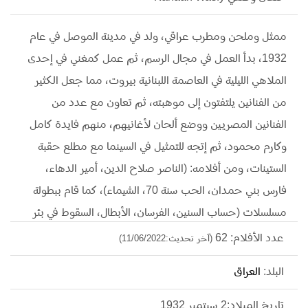
ممثل وملحن ومطرب عراقي، ولد في مدينة الموصل في عام
1932، بدأ العمل في مجال الرسم، ثم عمل كمغني في إحدى
الملاهي الليلية في العاصمة اللبنانية بيروت، مما جعل الكثير
من الفنانين يلتفتون إلى موهبته، ثم تعاون مع عدد من
الفنانين المصريين ووضع ألحان لأغانيهم، منهم فايدة كامل
وكارم محمود، ثم إتجه للتمثيل في السينما مع مطلع حقبة
الستينات، ومن أفلامه: (الناصر صلاح الدين، أمير الدهاء،
فارس بني حمدان، الحب سنة 70، الشيماء)، كما قام ببطولة
مسلسلات (حساب السنين، الفرسان، الأبطال، السقوط في بئر
سبع). توفى في عام 2000 عن عمر يناهز 68 عامًا.
عدد الأفلام: 62
(آخر تحديث:11/06/2022)
البلد:
العراق
تاريخ الميلاد:2 سبتمبر 1932