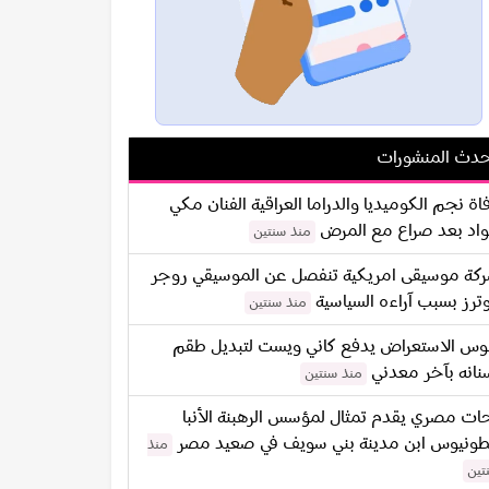
دث المنشورات
اة نجم الكوميديا والدراما العراقية الفنان مكي
اد بعد صراع مع المرض
منذ سنتين
كة موسيقى امريكية تنفصل عن الموسيقي روجر
ترز بسبب آراءه السياسية
منذ سنتين
س الاستعراض يدفع كاني ويست لتبديل طقم
نانه بآخر معدني
منذ سنتين
ات مصري يقدم تمثال لمؤسس الرهبنة الأنبا
طونيوس ابن مدينة بني سويف في صعيد مصر
منذ
تين