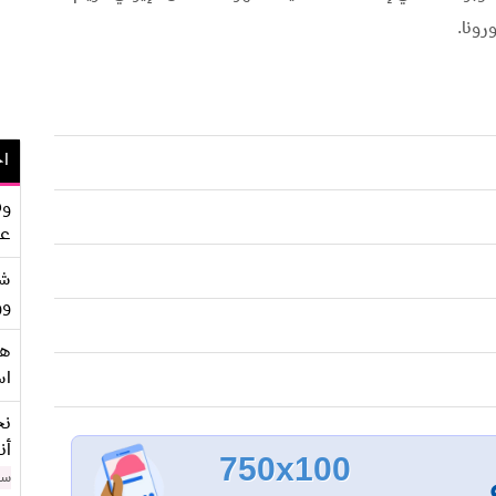
اح
وف
عو
شر
وو
هو
اس
نح
أن
750x100
سن