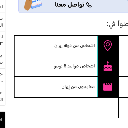
تواصل معنا
اح
سع
واً في:
ال
اس
"ا
اشخاص من دولة إيران
جي
من
اشخاص مواليد 6 يونيو
حف
سو
مخرجون من إيران
ال
اع