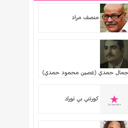
منصف مراد
مال حمدي (غصين محمود حمدي)
كورتني بي تورك