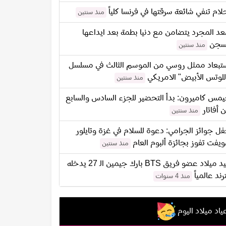
لام تنفي شائعة سرقتها في فرنسا كلياً
منذ سنتين
د المجرد يتضامن مع دنيا بطمة بعد ايداعها
سجن
منذ سنتين
تبعاد ممثل روسي من الموسم الثالث في مسلسل
للوتس الأبيض" الامريكي
منذ سنتين
مس كاميرون: بدأ التحضير للجزء السادس والسابع
 أفاتار
منذ سنتين
ل جوائز الجرامي: دعوة للسلام في غزة وتايلور
يفت تفوز بجائزة ألبوم العام
منذ سنتين
عيد ميلاد عضو فريق BTS بارك جيمين الـ 27 يدخله
ترند عالمياً
منذ 4 سنوات
ياد ميلاد اليوم