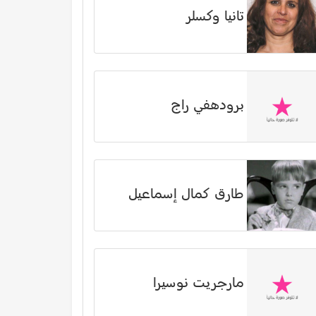
تانيا وكسلر
برودهفي راج
طارق كمال إسماعيل
مارجريت نوسيرا