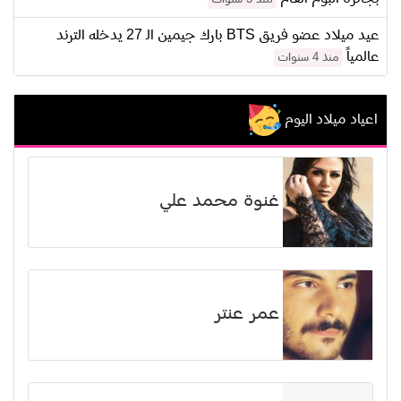
عيد ميلاد عضو فريق BTS بارك جيمين الـ 27 يدخله الترند
عالمياً
منذ 4 سنوات
اعياد ميلاد اليوم
غنوة محمد علي
عمر عنتر