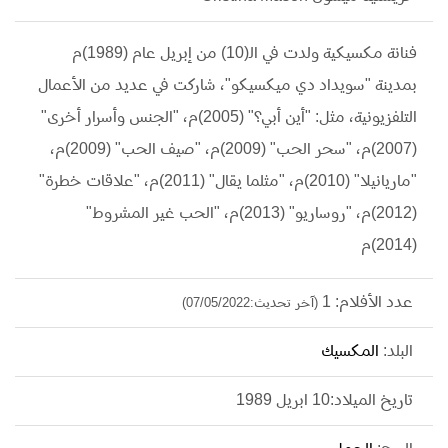
فنانة مكسيكية ولدت في الـ(10) من إبريل عام (1989)م
بمدينة "سويداد دي ميكسيكو"، شاركت في عديد من الأعمال
التلفزيونية، مثل: "أين أبي؟" (2005)م، "الجنس وأسرار أخرى"
(2007)م، "سحر الحب" (2009)م، "صيف الحب" (2009)م،
"ماريانيلا" (2010)م، "مثلما يقال" (2011)م، "علاقات خطرة"
(2012)م، "روساريو" (2013)م، "الحب غير المشروط"
(2014)م
عدد الأفلام: 1
(آخر تحديث:07/05/2022)
البلد:
المكسيك
تاريخ الميلاد:10 ابريل 1989