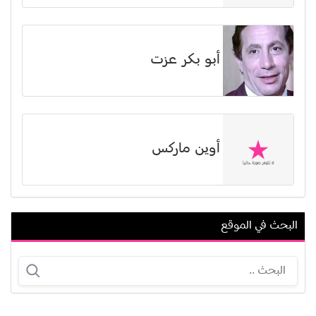
أبو بكر عزت
أوين ماركس
البحث في الموقع
نبيل علي ماهر