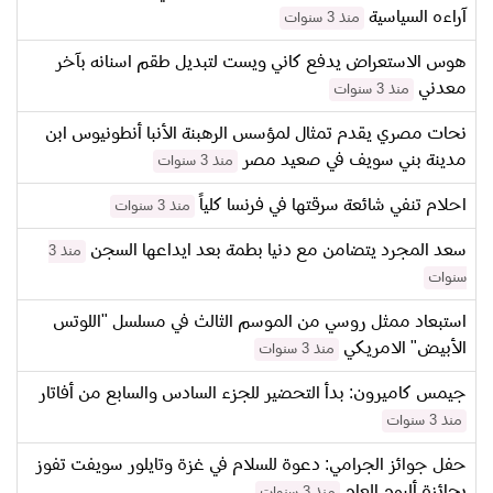
آراءه السياسية
منذ 3 سنوات
هوس الاستعراض يدفع كاني ويست لتبديل طقم اسنانه بآخر
معدني
منذ 3 سنوات
نحات مصري يقدم تمثال لمؤسس الرهبنة الأنبا أنطونيوس ابن
مدينة بني سويف في صعيد مصر
منذ 3 سنوات
احلام تنفي شائعة سرقتها في فرنسا كلياً
منذ 3 سنوات
سعد المجرد يتضامن مع دنيا بطمة بعد ايداعها السجن
منذ 3
سنوات
استبعاد ممثل روسي من الموسم الثالث في مسلسل "اللوتس
الأبيض" الامريكي
منذ 3 سنوات
جيمس كاميرون: بدأ التحضير للجزء السادس والسابع من أفاتار
منذ 3 سنوات
حفل جوائز الجرامي: دعوة للسلام في غزة وتايلور سويفت تفوز
بجائزة ألبوم العام
منذ 3 سنوات