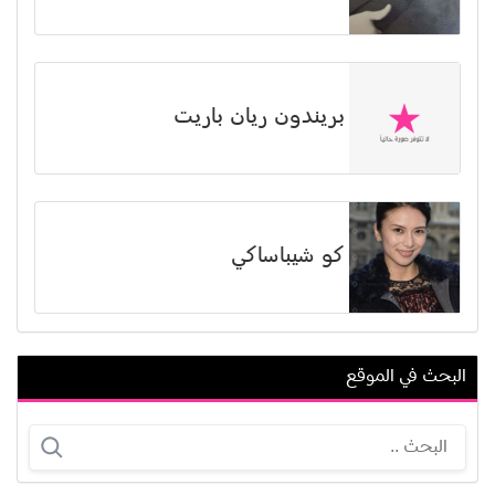
بريندون ريان باريت
كو شيباساكي
البحث في الموقع
مجدي رشوان