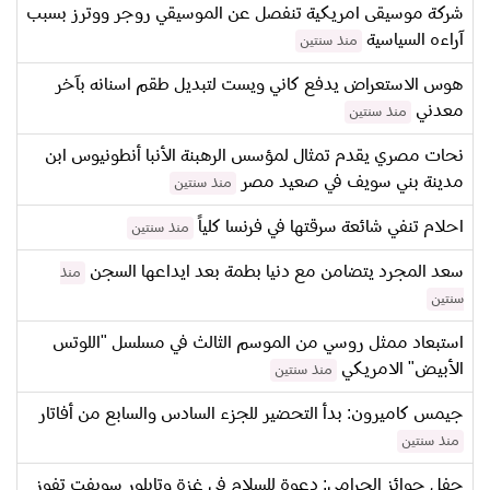
شركة موسيقى امريكية تنفصل عن الموسيقي روجر ووترز بسبب
آراءه السياسية
منذ سنتين
هوس الاستعراض يدفع كاني ويست لتبديل طقم اسنانه بآخر
معدني
منذ سنتين
نحات مصري يقدم تمثال لمؤسس الرهبنة الأنبا أنطونيوس ابن
مدينة بني سويف في صعيد مصر
منذ سنتين
احلام تنفي شائعة سرقتها في فرنسا كلياً
منذ سنتين
سعد المجرد يتضامن مع دنيا بطمة بعد ايداعها السجن
منذ
سنتين
استبعاد ممثل روسي من الموسم الثالث في مسلسل "اللوتس
الأبيض" الامريكي
منذ سنتين
جيمس كاميرون: بدأ التحضير للجزء السادس والسابع من أفاتار
منذ سنتين
حفل جوائز الجرامي: دعوة للسلام في غزة وتايلور سويفت تفوز