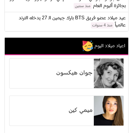
بجائزة ألبوم العام
منذ سنتين
عيد ميلاد عضو فريق BTS بارك جيمين الـ 27 يدخله الترند
عالمياً
منذ 4 سنوات
اعياد ميلاد اليوم
جوان هيكسون
ميمي كين