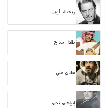
ريجنالد أوين
طلال مداح
هادي علي
إبراهيم نجم