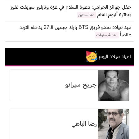
حفل جوائز الجرامي: دعوة للسلام في غزة وتايلور سويفت تفوز
بجائزة ألبوم العام
منذ سنتين
عيد ميلاد عضو فريق BTS بارك جيمين الـ 27 يدخله الترند
عالمياً
منذ 4 سنوات
اعياد ميلاد اليوم
جريج سيرانو
رضا الباهي