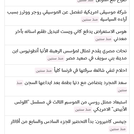
منذ سنتين
شركة موسيقى امريكية تنفصل عن الموسيقي روجر ووترز بسبب
آراءه السياسية
منذ سنتين
هوس الاستعراض يدفع كاني ويست لتبديل طقم اسنانه بآخر
معدني
منذ سنتين
نحات مصري يقدم تمثال لمؤسس الرهبنة الأنبا أنطونيوس ابن
مدينة بني سويف في صعيد مصر
منذ سنتين
احلام تنفي شائعة سرقتها في فرنسا كلياً
منذ سنتين
سعد المجرد يتضامن مع دنيا بطمة بعد ايداعها السجن
منذ
سنتين
استبعاد ممثل روسي من الموسم الثالث في مسلسل "اللوتس
الأبيض" الامريكي
منذ سنتين
جيمس كاميرون: بدأ التحضير للجزء السادس والسابع من أفاتار
منذ سنتين