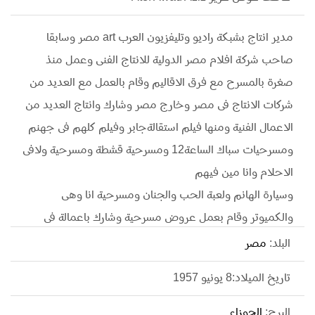
مدير انتاج بشبكة راديو وتليفزيون العرب art مصر وسابقا
صاحب شركة افلام مصر الدولية للانتاج الفنى وعمل منذ
صغرة بالمسرح مع فرق الاقاليم وقام بالعمل مع العديد من
شركات الانتاج فى مصر وخارج مصر وشارك وانتاج العديد من
الاعمال الفنية ومنها فيلم استقالةجابر وفيلم كلهم فى جهنم
ومسرحيات سباك الساعة12 ومسرحية قشطة ومسرحية ولافى
الاحلام وانا مين فيهم
وسيارة الهانم ولعبة الحب والجنان ومسرحية انا وهى
والكميوتر وقام بعمل عروض مسرحية وشارك باعمالة فى
المهرجانات الفنية بدولة تونس وسوريا وقام بجلب عرض
البلد:
مصر
مسرحية وجهة نظر لتونس ومسرحية حب فى التخشيبة لسوريا
تاريخ الميلاد:8 يونيو 1957
وصعيدى ولابحيرى انتاج مشترك بين مصر وسوريا وكذلك
مسرحية تيجى تصيدة لتونس حتى عام 1993وعمل بشبكة
البرج:
الجوزاء