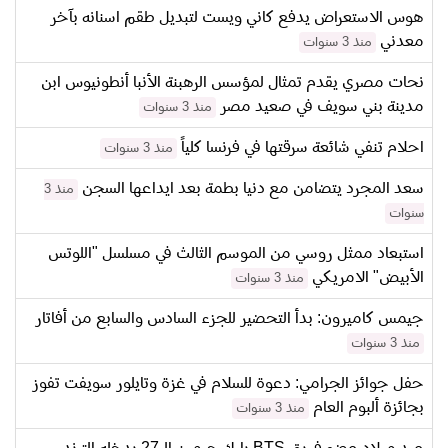
هوس الاستعراض يدفع كاني ويست لتبديل طقم اسنانه بآخر
معدني
منذ 3 سنوات
نحات مصري يقدم تمثال لمؤسس الرهبنة الأنبا أنطونيوس ابن
مدينة بني سويف في صعيد مصر
منذ 3 سنوات
احلام تنفي شائعة سرقتها في فرنسا كلياً
منذ 3 سنوات
سعد المجرد يتضامن مع دنيا بطمة بعد ايداعها السجن
منذ 3
سنوات
استبعاد ممثل روسي من الموسم الثالث في مسلسل "اللوتس
الأبيض" الامريكي
منذ 3 سنوات
جيمس كاميرون: بدأ التحضير للجزء السادس والسابع من أفاتار
منذ 3 سنوات
حفل جوائز الجرامي: دعوة للسلام في غزة وتايلور سويفت تفوز
بجائزة ألبوم العام
منذ 3 سنوات