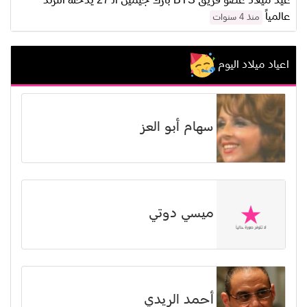
عيد ميلاد عضو فريق BTS بارك جيمين الـ 27 يدخله الترند
عالمياً
منذ 4 سنوات
اعياد ميلاد اليوم
سهام أبو العز
ميسي دوتي
أحمد الريدي