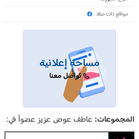
راديو تليفزيون العرب ومن اهم البرامج التى قام بالعمل بها(
مواقع ذات صلة:
اين هم الان) مع المذيعة الصحفية سحر الجعارة( ولف ارجع
تانى) مع المذيعة دعاء فاروق( صناع الحياة) مع الداعية عمرو
خالد وبرنامج( لاارى لااسمع لااتكلم) وبرنامج (القضية لم
تحسم بعد) مع الاعلامية الامعة منى الشاذلى( وخارج نطاق
الخدمة) مع المذيع كريم كوجاك والفنان حجاج عبد العظيم
مساحة إعلانية
وبرنامج (السوق) لقناة اقرا الفضائية ( وسهراية) مع
تواصل معنا
الاستاذةالاعلامية صفاء ابو السعود
المجموعات:
عاطف عوض عزيز عضواً في: