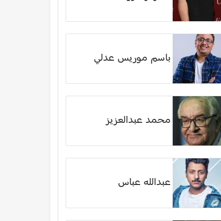
باسم موريس عدلي
محمد عبدالعزيز
عبدالله عباس