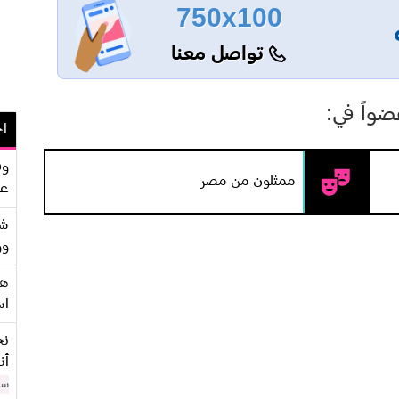
750x100
تواصل معنا
اً في:
اح
وف
ممثلون من مصر
عو
شر
وو
هو
اس
نح
أن
سن