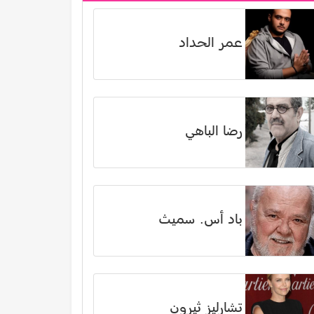
عمر الحداد
رضا الباهي
باد أس. سميث
تشارليز ثيرون