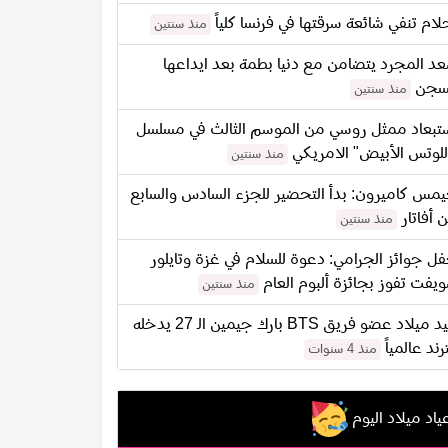
لام تنفي شائعة سرقتها في فرنسا كلياً
منذ سنتين
د المجرد يتضامن مع دنيا بطمة بعد ايداعها
سجن
منذ سنتين
تبعاد ممثل روسي من الموسم الثالث في مسلسل
للوتس الأبيض" الامريكي
منذ سنتين
مس كاميرون: بدأ التحضير للجزء السادس والسابع
 أفاتار
منذ سنتين
ل جوائز الجرامي: دعوة للسلام في غزة وتايلور
يفت تفوز بجائزة ألبوم العام
منذ سنتين
عيد ميلاد عضو فريق BTS بارك جيمين الـ 27 يدخله
ترند عالمياً
منذ 4 سنوات
ياد ميلاد اليوم