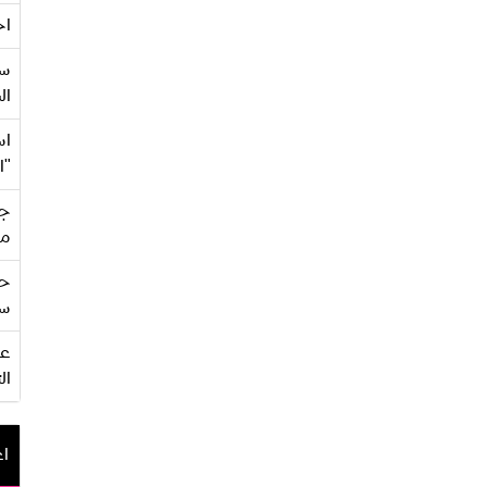
اح
سع
ال
اس
"ا
جي
من
حف
سو
ال
اع