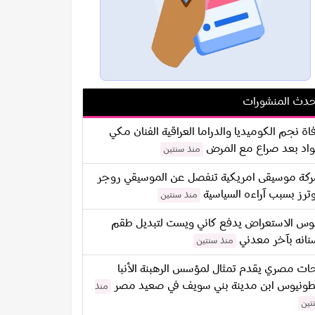
دث المنشورات
اة نجم الكوميديا والدراما العراقية الفنان مكي
اد بعد صراع مع المرض
منذ سنتين
كة موسيقى امريكية تنفصل عن الموسيقي روجر
ترز بسبب آراءه السياسية
منذ سنتين
س الاستعراض يدفع كاني ويست لتبديل طقم
نانه بآخر معدني
منذ سنتين
ات مصري يقدم تمثال لمؤسس الرهبنة الأنبا
طونيوس ابن مدينة بني سويف في صعيد مصر
منذ
تين