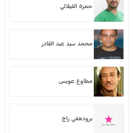
حمزة الفيلالي
محمد سيد عبد القادر
مطاوع عويس
برودهفي راج