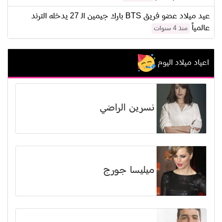
عيد ميلاد عضو فريق BTS بارك جيمين الـ 27 يدخله الترند
عالمياً
منذ 4 سنوات
اعياد ميلاد اليوم
نسرين الراضي
ميليسا جورج