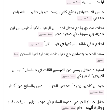
آراءه السياسية
منذ سنتين
هوس الاستعراض يدفع كاني ويست لتبديل طقم اسنانه بآخر
معدني
منذ سنتين
نحات مصري يقدم تمثال لمؤسس الرهبنة الأنبا أنطونيوس ابن
مدينة بني سويف في صعيد مصر
منذ سنتين
احلام تنفي شائعة سرقتها في فرنسا كلياً
منذ سنتين
سعد المجرد يتضامن مع دنيا بطمة بعد ايداعها السجن
منذ
سنتين
استبعاد ممثل روسي من الموسم الثالث في مسلسل "اللوتس
الأبيض" الامريكي
منذ سنتين
جيمس كاميرون: بدأ التحضير للجزء السادس والسابع من أفاتار
منذ سنتين
حفل جوائز الجرامي: دعوة للسلام في غزة وتايلور سويفت تفوز
بجائزة ألبوم العام
منذ سنتين