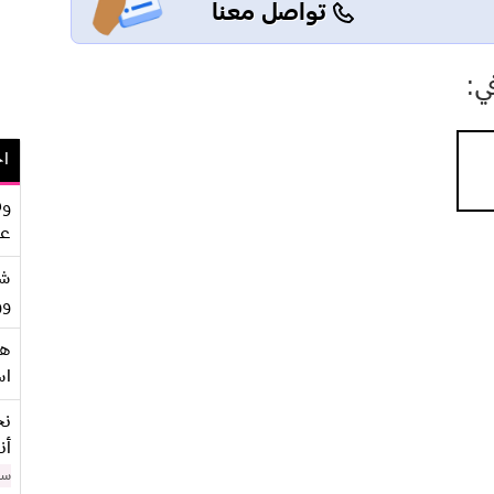
تواصل معنا
ي:
اح
وف
عو
شر
وو
هو
اس
نح
أن
سن