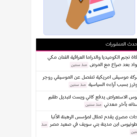
دث المنشورات
اة نجم الكوميديا والدراما العراقية الفنان مكي
اد بعد صراع مع المرض
منذ سنتين
كة موسيقى امريكية تنفصل عن الموسيقي روجر
ترز بسبب آراءه السياسية
منذ سنتين
س الاستعراض يدفع كاني ويست لتبديل طقم
نانه بآخر معدني
منذ سنتين
ات مصري يقدم تمثال لمؤسس الرهبنة الأنبا
طونيوس ابن مدينة بني سويف في صعيد مصر
منذ
تين