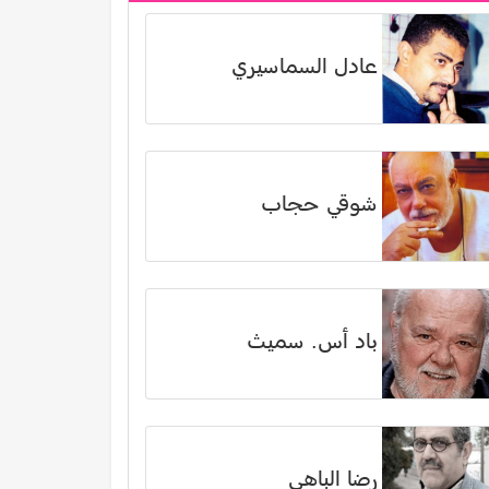
عادل السماسيري
شوقي حجاب
باد أس. سميث
رضا الباهي