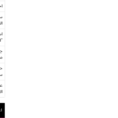
اح
سع
ال
اس
"ا
جي
من
حف
سو
ال
اع