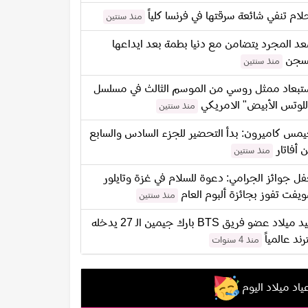
لام تنفي شائعة سرقتها في فرنسا كلياً
منذ سنتين
د المجرد يتضامن مع دنيا بطمة بعد ايداعها
سجن
منذ سنتين
تبعاد ممثل روسي من الموسم الثالث في مسلسل
للوتس الأبيض" الامريكي
منذ سنتين
مس كاميرون: بدأ التحضير للجزء السادس والسابع
 أفاتار
منذ سنتين
ل جوائز الجرامي: دعوة للسلام في غزة وتايلور
يفت تفوز بجائزة ألبوم العام
منذ سنتين
عيد ميلاد عضو فريق BTS بارك جيمين الـ 27 يدخله
ترند عالمياً
منذ 4 سنوات
ياد ميلاد اليوم