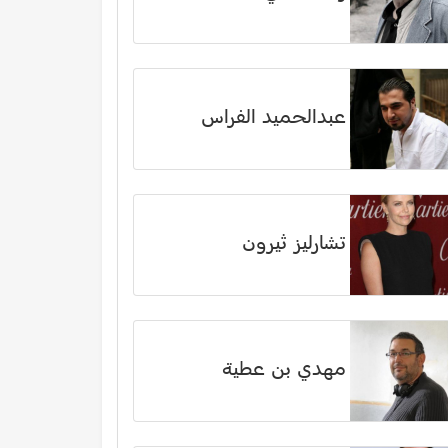
عبدالحميد الفراس
تشارليز ثيرون
مهدي بن عطية