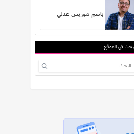
باسم موريس عدلي
بحث في الموقع
جون جلوفر
دومينيك حوراني
عرض الكل