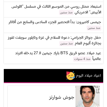
استبعاد ممثل روسي من الموسم الثالث في مسلسل "اللوتس
الأبيض" الامريكي
منذ سنتين
جيمس كاميرون: بدأ التحضير للجزء السادس والسابع من أفاتار
منذ سنتين
حفل جوائز الجرامي: دعوة للسلام في غزة وتايلور سويفت تفوز
بجائزة ألبوم العام
منذ سنتين
عيد ميلاد عضو فريق BTS بارك جيمين الـ 27 يدخله الترند
عالمياً
منذ 4 سنوات
اعياد ميلاد اليوم
جوش شوارتز