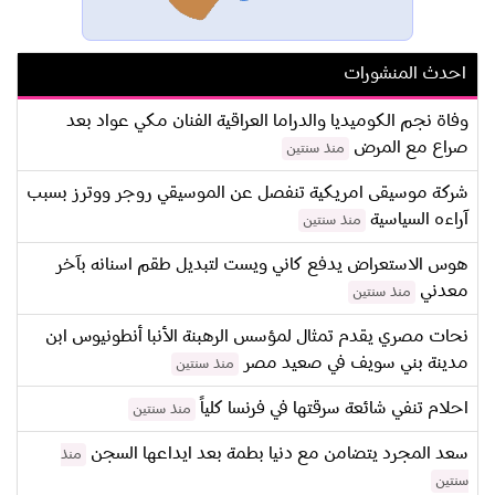
احدث المنشورات
وفاة نجم الكوميديا والدراما العراقية الفنان مكي عواد بعد
صراع مع المرض
منذ سنتين
شركة موسيقى امريكية تنفصل عن الموسيقي روجر ووترز بسبب
آراءه السياسية
منذ سنتين
هوس الاستعراض يدفع كاني ويست لتبديل طقم اسنانه بآخر
معدني
منذ سنتين
نحات مصري يقدم تمثال لمؤسس الرهبنة الأنبا أنطونيوس ابن
مدينة بني سويف في صعيد مصر
منذ سنتين
احلام تنفي شائعة سرقتها في فرنسا كلياً
منذ سنتين
سعد المجرد يتضامن مع دنيا بطمة بعد ايداعها السجن
منذ
سنتين