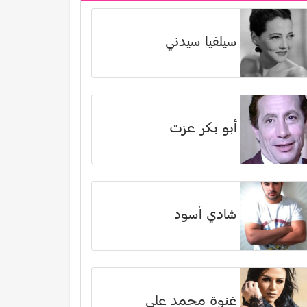
سيلفيا سيدني
أبو بكر عزت
شادي أسود
غنوة محمد علي