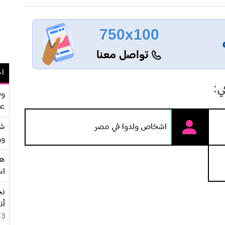
750x100
تواصل معنا
اح
ي:
وف
عو
اشخاص ولدوا في مصر
شر
وو
هو
اس
نح
أن
3 سنوات