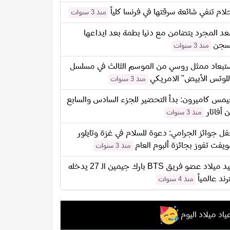
لام تنفي شائعة سرقتها في فرنسا كلياً
منذ 3 سنوات
د المجرد يتضامن مع دنيا بطمة بعد ايداعها
سجن
منذ 3 سنوات
تبعاد ممثل روسي من الموسم الثالث في مسلسل
للوتس الأبيض" الامريكي
منذ 3 سنوات
مس كاميرون: بدأ التحضير للجزء السادس والسابع
 أفاتار
منذ 3 سنوات
ل جوائز الجرامي: دعوة للسلام في غزة وتايلور
يفت تفوز بجائزة ألبوم العام
منذ 3 سنوات
عيد ميلاد عضو فريق BTS بارك جيمين الـ 27 يدخله
ترند عالمياً
منذ 4 سنوات
ياد ميلاد اليوم