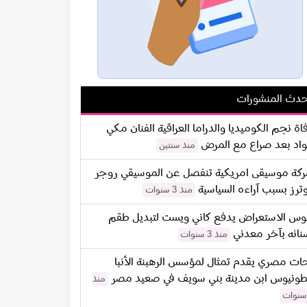
دث المنشورات
اة نجم الكوميديا والدراما العراقية الفنان مكي
اد بعد صراع مع المرض
منذ سنتين
كة موسيقى امريكية تنفصل عن الموسيقي روجر
ترز بسبب آراءه السياسية
منذ 3 سنوات
س الاستعراض يدفع كاني ويست لتبديل طقم
نانه بآخر معدني
منذ 3 سنوات
ات مصري يقدم تمثال لمؤسس الرهبنة الأنبا
طونيوس ابن مدينة بني سويف في صعيد مصر
منذ