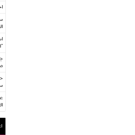
اح
سع
ال
اس
"ا
جي
من
حف
سو
ال
اع