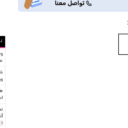
تواصل معنا
اح
وف
عو
شر
وو
هو
اس
نح
أن
3 سنوات