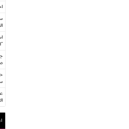
اح
سع
ال
اس
"ا
جي
من
حف
سو
ال
اع