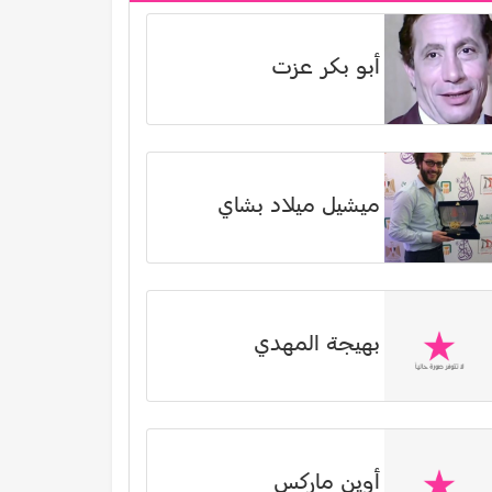
أبو بكر عزت
ميشيل ميلاد بشاي
بهيجة المهدي
أوين ماركس