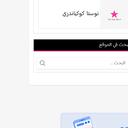
نوستا كوكياندزي
بحث في الموقع
غنوة محمد علي
شادي أسود
عرض الكل