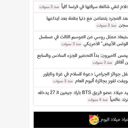
لام تنفي شائعة سرقتها في فرنسا كلياً
منذ 3 سنوات
د المجرد يتضامن مع دنيا بطمة بعد ايداعها
سجن
منذ 3 سنوات
تبعاد ممثل روسي من الموسم الثالث في مسلسل
للوتس الأبيض" الامريكي
منذ 3 سنوات
مس كاميرون: بدأ التحضير للجزء السادس والسابع
 أفاتار
منذ 3 سنوات
ل جوائز الجرامي: دعوة للسلام في غزة وتايلور
يفت تفوز بجائزة ألبوم العام
منذ 3 سنوات
عيد ميلاد عضو فريق BTS بارك جيمين الـ 27 يدخله
ترند عالمياً
منذ 4 سنوات
ياد ميلاد اليوم