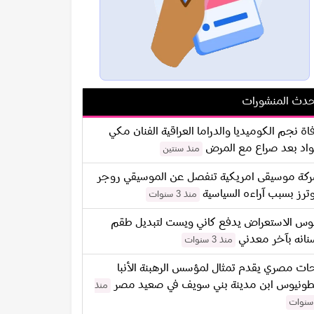
دث المنشورات
اة نجم الكوميديا والدراما العراقية الفنان مكي
اد بعد صراع مع المرض
منذ سنتين
كة موسيقى امريكية تنفصل عن الموسيقي روجر
ترز بسبب آراءه السياسية
منذ 3 سنوات
س الاستعراض يدفع كاني ويست لتبديل طقم
نانه بآخر معدني
منذ 3 سنوات
ات مصري يقدم تمثال لمؤسس الرهبنة الأنبا
طونيوس ابن مدينة بني سويف في صعيد مصر
منذ