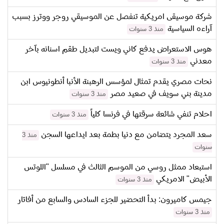
شركة موسيقى امريكية تنفصل عن الموسيقي روجر ووترز بسبب
آراءه السياسية
منذ 3 سنوات
هوس الاستعراض يدفع كاني ويست لتبديل طقم اسنانه بآخر
معدني
منذ 3 سنوات
نحات مصري يقدم تمثال لمؤسس الرهبنة الأنبا أنطونيوس ابن
مدينة بني سويف في صعيد مصر
منذ 3 سنوات
احلام تنفي شائعة سرقتها في فرنسا كلياً
منذ 3 سنوات
سعد المجرد يتضامن مع دنيا بطمة بعد ايداعها السجن
منذ 3
سنوات
استبعاد ممثل روسي من الموسم الثالث في مسلسل "اللوتس
الأبيض" الامريكي
منذ 3 سنوات
جيمس كاميرون: بدأ التحضير للجزء السادس والسابع من أفاتار
منذ 3 سنوات