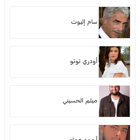
سام إليوت
أودري توتو
ميثم الحسيني