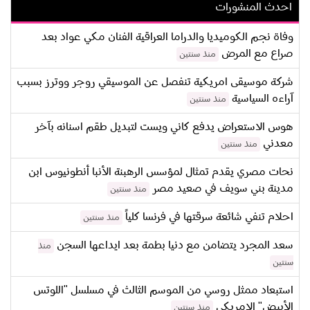
احدث المنشورات
وفاة نجم الكوميديا والدراما العراقية الفنان مكي عواد بعد
صراع مع المرض
منذ سنتين
شركة موسيقى امريكية تنفصل عن الموسيقي روجر ووترز بسبب
آراءه السياسية
منذ سنتين
هوس الاستعراض يدفع كاني ويست لتبديل طقم اسنانه بآخر
معدني
منذ سنتين
نحات مصري يقدم تمثال لمؤسس الرهبنة الأنبا أنطونيوس ابن
مدينة بني سويف في صعيد مصر
منذ سنتين
احلام تنفي شائعة سرقتها في فرنسا كلياً
منذ سنتين
سعد المجرد يتضامن مع دنيا بطمة بعد ايداعها السجن
منذ
سنتين
استبعاد ممثل روسي من الموسم الثالث في مسلسل "اللوتس
الأبيض" الامريكي
منذ سنتين