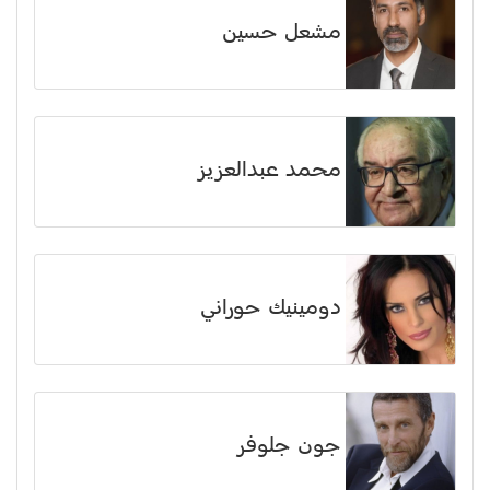
مشعل حسين
محمد عبدالعزيز
دومينيك حوراني
جون جلوفر