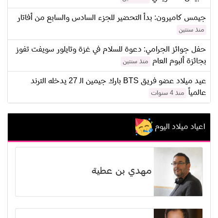
جيمس كاميرون: بدأ التحضير للجزء السادس والسابع من أفاتار
منذ سنتين
حفل جوائز الجرامي: دعوة للسلام في غزة وتايلور سويفت تفوز
بجائزة ألبوم العام
منذ سنتين
عيد ميلاد عضو فريق BTS بارك جيمين الـ 27 يدخله الترند
عالمياً
منذ 4 سنوات
اعياد ميلاد اليوم
مهدي بن عطية