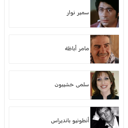
سمير نوار
مامر أباظة
سلمى خشيبون
أنطونيو بانديراس