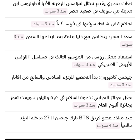
نحات مصري يقدم تمثال لمؤسس الرهبنة الأنبا أنطونيوس ابن
مدينة بني سويف في صعيد مصر
منذ 3 سنوات
احلام تنفي شائعة سرقتها في فرنسا كلياً
منذ 3 سنوات
سعد المجرد يتضامن مع دنيا بطمة بعد ايداعها السجن
منذ 3
سنوات
استبعاد ممثل روسي من الموسم الثالث في مسلسل "اللوتس
الأبيض" الامريكي
منذ 3 سنوات
جيمس كاميرون: بدأ التحضير للجزء السادس والسابع من أفاتار
منذ 3 سنوات
حفل جوائز الجرامي: دعوة للسلام في غزة وتايلور سويفت تفوز
بجائزة ألبوم العام
منذ 3 سنوات
عيد ميلاد عضو فريق BTS بارك جيمين الـ 27 يدخله الترند
عالمياً
منذ 4 سنوات