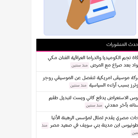
دث المنشورات
اة نجم الكوميديا والدراما العراقية الفنان مكي
اد بعد صراع مع المرض
منذ سنتين
كة موسيقى امريكية تنفصل عن الموسيقي روجر
ترز بسبب آراءه السياسية
منذ سنتين
س الاستعراض يدفع كاني ويست لتبديل طقم
نانه بآخر معدني
منذ سنتين
ات مصري يقدم تمثال لمؤسس الرهبنة الأنبا
طونيوس ابن مدينة بني سويف في صعيد مصر
منذ
تين