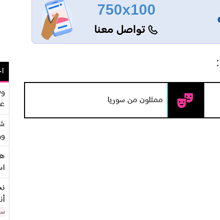
750x100
تواصل معنا
اح
وف
ممثلون من سوريا
عو
شر
وو
هو
اس
نح
أن
سن