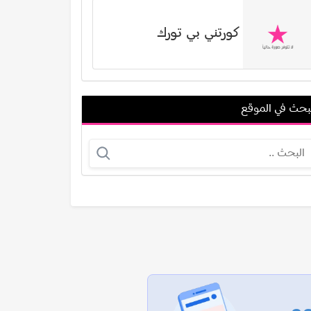
كورتني بي تورك
بحث في الموقع
مارجريت نوسيرا
مال حمدي (غصين محمود حمدي)
عرض الكل