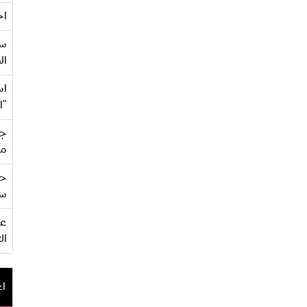
اح
سع
ال
اس
"ا
جي
من
حف
سو
ال
اع