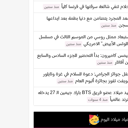
لام تنفي شائعة سرقتها في فرنسا كلياً
منذ سنتين
د المجرد يتضامن مع دنيا بطمة بعد ايداعها
سجن
منذ سنتين
تبعاد ممثل روسي من الموسم الثالث في مسلسل
للوتس الأبيض" الامريكي
منذ سنتين
مس كاميرون: بدأ التحضير للجزء السادس والسابع
 أفاتار
منذ سنتين
ل جوائز الجرامي: دعوة للسلام في غزة وتايلور
يفت تفوز بجائزة ألبوم العام
منذ سنتين
عيد ميلاد عضو فريق BTS بارك جيمين الـ 27 يدخله
ترند عالمياً
منذ 4 سنوات
ياد ميلاد اليوم