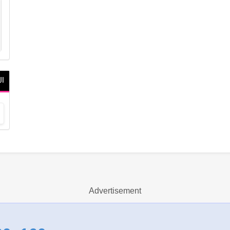
ال
ج
Advertisement