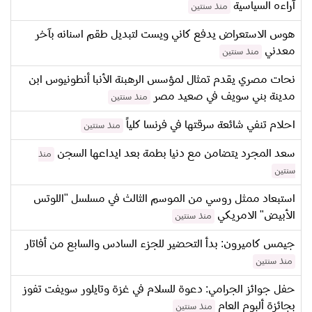
آراءه السياسية
منذ سنتين
هوس الاستعراض يدفع كاني ويست لتبديل طقم اسنانه بآخر
معدني
منذ سنتين
نحات مصري يقدم تمثال لمؤسس الرهبنة الأنبا أنطونيوس ابن
مدينة بني سويف في صعيد مصر
منذ سنتين
احلام تنفي شائعة سرقتها في فرنسا كلياً
منذ سنتين
سعد المجرد يتضامن مع دنيا بطمة بعد ايداعها السجن
منذ
سنتين
استبعاد ممثل روسي من الموسم الثالث في مسلسل "اللوتس
الأبيض" الامريكي
منذ سنتين
جيمس كاميرون: بدأ التحضير للجزء السادس والسابع من أفاتار
منذ سنتين
حفل جوائز الجرامي: دعوة للسلام في غزة وتايلور سويفت تفوز
بجائزة ألبوم العام
منذ سنتين