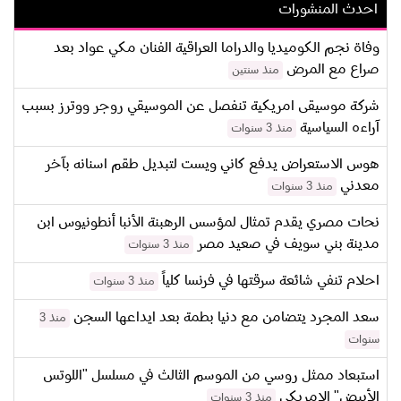
احدث المنشورات
وفاة نجم الكوميديا والدراما العراقية الفنان مكي عواد بعد
صراع مع المرض
منذ سنتين
شركة موسيقى امريكية تنفصل عن الموسيقي روجر ووترز بسبب
آراءه السياسية
منذ 3 سنوات
هوس الاستعراض يدفع كاني ويست لتبديل طقم اسنانه بآخر
معدني
منذ 3 سنوات
نحات مصري يقدم تمثال لمؤسس الرهبنة الأنبا أنطونيوس ابن
مدينة بني سويف في صعيد مصر
منذ 3 سنوات
احلام تنفي شائعة سرقتها في فرنسا كلياً
منذ 3 سنوات
سعد المجرد يتضامن مع دنيا بطمة بعد ايداعها السجن
منذ 3
سنوات
استبعاد ممثل روسي من الموسم الثالث في مسلسل "اللوتس
الأبيض" الامريكي
منذ 3 سنوات