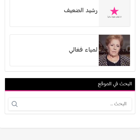
رشيد الضعيف
لمياء فغالي
البحث في الموقع
منصف مراد
برودهفي راج