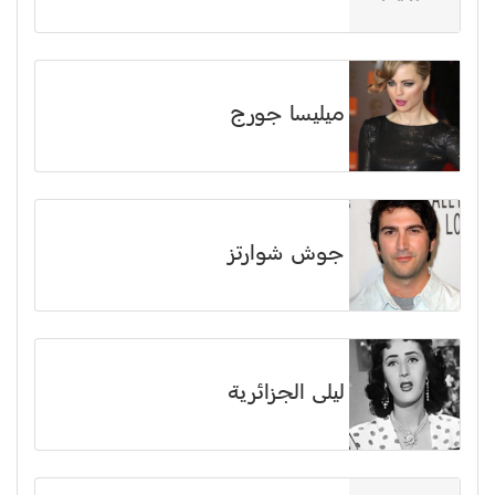
ميليسا جورج
جوش شوارتز
ليلى الجزائرية