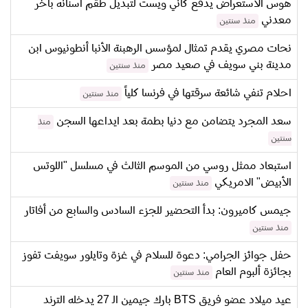
هوس الاستعراض يدفع كاني ويست لتبديل طقم اسنانه بآخر
معدني
منذ سنتين
نحات مصري يقدم تمثال لمؤسس الرهبنة الأنبا أنطونيوس ابن
مدينة بني سويف في صعيد مصر
منذ سنتين
احلام تنفي شائعة سرقتها في فرنسا كلياً
منذ سنتين
سعد المجرد يتضامن مع دنيا بطمة بعد ايداعها السجن
منذ
سنتين
استبعاد ممثل روسي من الموسم الثالث في مسلسل "اللوتس
الأبيض" الامريكي
منذ سنتين
جيمس كاميرون: بدأ التحضير للجزء السادس والسابع من أفاتار
منذ سنتين
حفل جوائز الجرامي: دعوة للسلام في غزة وتايلور سويفت تفوز
بجائزة ألبوم العام
منذ سنتين
عيد ميلاد عضو فريق BTS بارك جيمين الـ 27 يدخله الترند