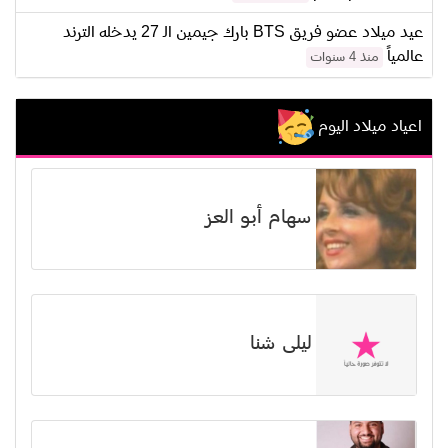
عيد ميلاد عضو فريق BTS بارك جيمين الـ 27 يدخله الترند
عالمياً
منذ 4 سنوات
اعياد ميلاد اليوم
سهام أبو العز
ليلى شنا