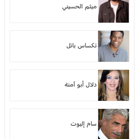
ميثم الحسيني
تكساس باتل
دلال أبو آمنة
سام إليوت