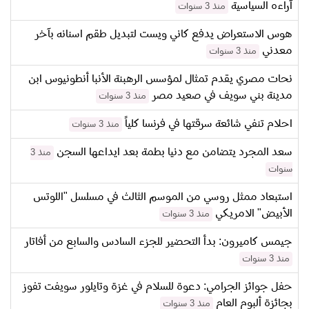
آراءه السياسية
منذ 3 سنوات
هوس الاستعراض يدفع كاني ويست لتبديل طقم اسنانه بآخر
معدني
منذ 3 سنوات
نحات مصري يقدم تمثال لمؤسس الرهبنة الأنبا أنطونيوس ابن
مدينة بني سويف في صعيد مصر
منذ 3 سنوات
احلام تنفي شائعة سرقتها في فرنسا كلياً
منذ 3 سنوات
سعد المجرد يتضامن مع دنيا بطمة بعد ايداعها السجن
منذ 3
سنوات
استبعاد ممثل روسي من الموسم الثالث في مسلسل "اللوتس
الأبيض" الامريكي
منذ 3 سنوات
جيمس كاميرون: بدأ التحضير للجزء السادس والسابع من أفاتار
منذ 3 سنوات
حفل جوائز الجرامي: دعوة للسلام في غزة وتايلور سويفت تفوز
بجائزة ألبوم العام
منذ 3 سنوات