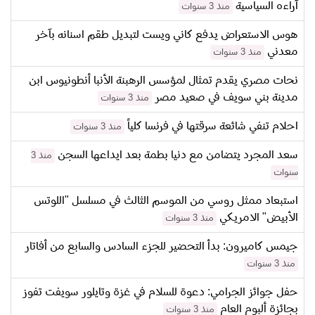
آراءه السياسية
منذ 3 سنوات
هوس الاستعراض يدفع كاني ويست لتبديل طقم اسنانه بآخر
معدني
منذ 3 سنوات
نحات مصري يقدم تمثال لمؤسس الرهبنة الأنبا أنطونيوس ابن
مدينة بني سويف في صعيد مصر
منذ 3 سنوات
احلام تنفي شائعة سرقتها في فرنسا كلياً
منذ 3 سنوات
سعد المجرد يتضامن مع دنيا بطمة بعد ايداعها السجن
منذ 3
سنوات
استبعاد ممثل روسي من الموسم الثالث في مسلسل "اللوتس
الأبيض" الامريكي
منذ 3 سنوات
جيمس كاميرون: بدأ التحضير للجزء السادس والسابع من أفاتار
منذ 3 سنوات
حفل جوائز الجرامي: دعوة للسلام في غزة وتايلور سويفت تفوز
بجائزة ألبوم العام
منذ 3 سنوات