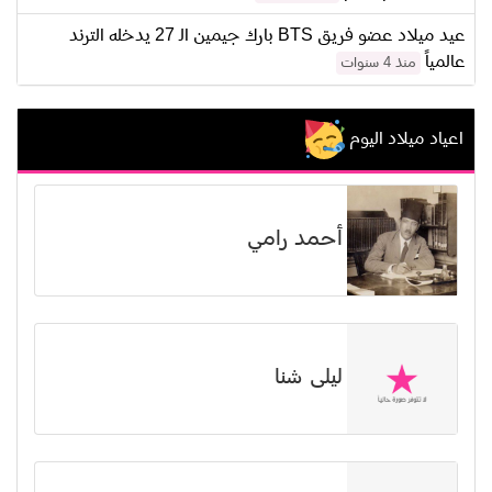
عيد ميلاد عضو فريق BTS بارك جيمين الـ 27 يدخله الترند
عالمياً
منذ 4 سنوات
اعياد ميلاد اليوم
أحمد رامي
ليلى شنا