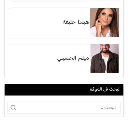
هيلدا خليفة
ميثم الحسيني
البحث في الموقع
إميلي تينانت