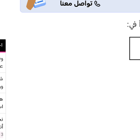
تواصل معنا
في:
اح
وف
عو
شر
وو
هو
اس
نح
أن
3 سنوات