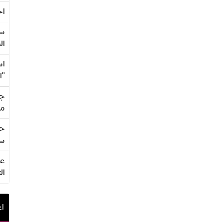
اح
سع
ال
اس
"ا
جي
من
حف
سو
ال
اع