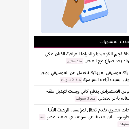
دث المنشورات
اة نجم الكوميديا والدراما العراقية الفنان مكي
اد بعد صراع مع المرض
منذ سنتين
كة موسيقى امريكية تنفصل عن الموسيقي روجر
ترز بسبب آراءه السياسية
منذ 3 سنوات
س الاستعراض يدفع كاني ويست لتبديل طقم
نانه بآخر معدني
منذ 3 سنوات
ات مصري يقدم تمثال لمؤسس الرهبنة الأنبا
طونيوس ابن مدينة بني سويف في صعيد مصر
منذ