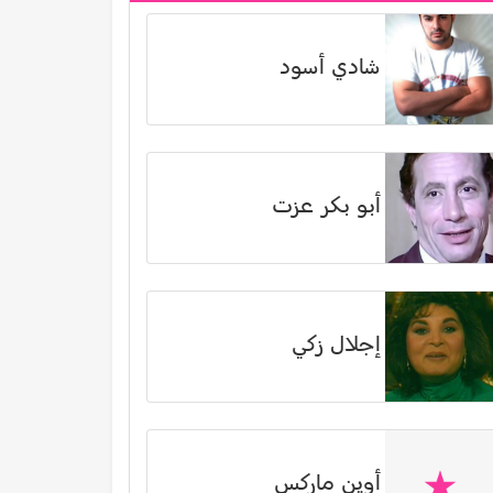
شادي أسود
أبو بكر عزت
إجلال زكي
أوين ماركس