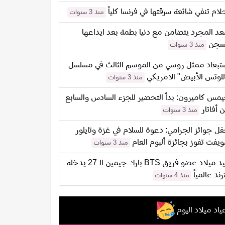
لام تنفي شائعة سرقتها في فرنسا كلياً
منذ 3 سنوات
د المجرد يتضامن مع دنيا بطمة بعد ايداعها
سجن
منذ 3 سنوات
تبعاد ممثل روسي من الموسم الثالث في مسلسل
للوتس الأبيض" الامريكي
منذ 3 سنوات
مس كاميرون: بدأ التحضير للجزء السادس والسابع
 أفاتار
منذ 3 سنوات
ل جوائز الجرامي: دعوة للسلام في غزة وتايلور
يفت تفوز بجائزة ألبوم العام
منذ 3 سنوات
عيد ميلاد عضو فريق BTS بارك جيمين الـ 27 يدخله
ترند عالمياً
منذ 4 سنوات
ياد ميلاد اليوم