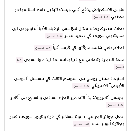
هوس الاستعراض يدفع كاني ويست لتبديل طقم اسنانه بآخر
معدني
منذ سنتين
نحات مصري يقدم تمثال لمؤسس الرهبنة الأنبا أنطونيوس ابن
مدينة بني سويف في صعيد مصر
منذ سنتين
احلام تنفي شائعة سرقتها في فرنسا كلياً
منذ سنتين
سعد المجرد يتضامن مع دنيا بطمة بعد ايداعها السجن
منذ
سنتين
استبعاد ممثل روسي من الموسم الثالث في مسلسل "اللوتس
الأبيض" الامريكي
منذ سنتين
جيمس كاميرون: بدأ التحضير للجزء السادس والسابع من أفاتار
منذ سنتين
حفل جوائز الجرامي: دعوة للسلام في غزة وتايلور سويفت تفوز
بجائزة ألبوم العام
منذ سنتين