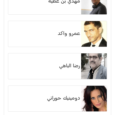
مهدي بن عطية
عمرو واكد
رضا الباهي
دومينيك حوراني