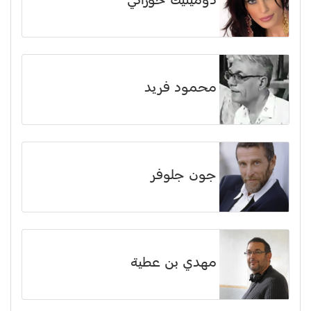
دومينيك حوراني
محمود فريد
جون جلوفر
مهدي بن عطية