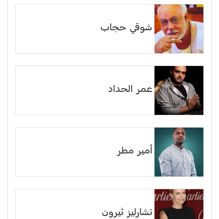
شوقي حجاب
عمر الحداد
أمير مطر
تشارليز ثيرون