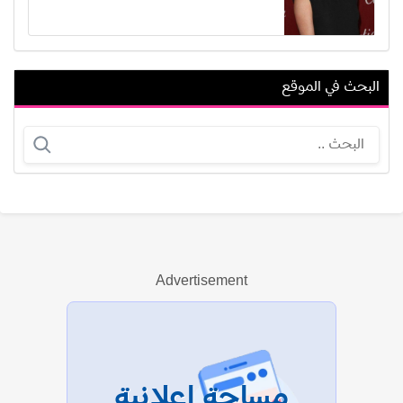
البحث في الموقع
باد أس. سميث
عمرو واكد
Advertisement
عرض الكل
مساحة إعلانية