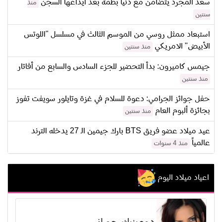
سعد المجرد يتضامن مع دنيا بطمة بعد ايداعها السجن
منذ
سنتين
استبعاد ممثل روسي من الموسم الثالث في مسلسل "اللوتس
الأبيض" الامريكي
منذ سنتين
جيمس كاميرون: بدأ التحضير للجزء السادس والسابع من أفاتار
منذ سنتين
حفل جوائز الجرامي: دعوة للسلام في غزة وتايلور سويفت تفوز
بجائزة ألبوم العام
منذ سنتين
عيد ميلاد عضو فريق BTS بارك جيمين الـ 27 يدخله الترند
عالمياً
منذ 4 سنوات
اعياد ميلاد اليوم