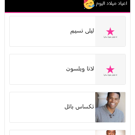
اعياد ميلاد اليوم
ليلى نسيم
لانا ويلسون
تكساس باتل