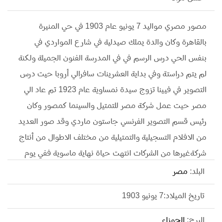
مصور مصري مواليد 7 يونيو عام 1903 في حي المنيرة
بالقاهرة وكان والدة يملك صيدلية في شارع المواردي في
بنفس الحي درس الرسم في في المدرسة الفنون الجميلة ولكنة
لم يتم دراستة وفي بداية العشرينات سافرالي أروبا حيت درس
التصوير في فيينا تزوج سيدة نمساوية عام 1923 تم عاد الي
مصر حيت عمل شركة مصر للتمتيل والسينما كمصور وكان
رئيس قسم التصوير الفرنسي جاستون ماردي وقد صور العديد
من الافلام التسجيلية والتمتيلية من مختلف الاطوال من أنتاج
شركةغيرها من الشركات انتهت حياة نهاية ماسوية ففي يوم
14 يونيو عام 1970 كان يور الرئيس جمال عبد الناصر مع
البلد:
مصر
رئيس معمر القذافي جبهة القتال علي ضفاف قناة السويس
تاريخ الميلاد:7 يونيو 1903
وبعد انتهي من التصوير حت حسن مرادسائق سيارتة ليحلق
الطائرة الرئيس ونتجة السرعة انقلبت السارة توفي حسن مراد
البرج:
الجوزاء