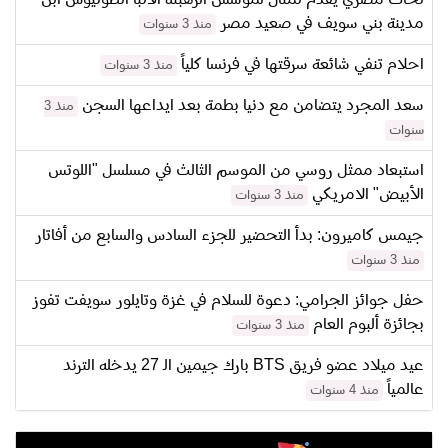
نحات مصري يقدم تمثال لمؤسس الرهبنة الأنبا أنطونيوس ابن
مدينة بني سويف في صعيد مصر
منذ 3 سنوات
احلام تنفي شائعة سرقتها في فرنسا كلياً
منذ 3 سنوات
سعد المجرد يتضامن مع دنيا بطمة بعد ايداعها السجن
منذ 3
سنوات
استبعاد ممثل روسي من الموسم الثالث في مسلسل "اللوتس
الأبيض" الامريكي
منذ 3 سنوات
جيمس كاميرون: بدأ التحضير للجزء السادس والسابع من أفاتار
منذ 3 سنوات
حفل جوائز الجرامي: دعوة للسلام في غزة وتايلور سويفت تفوز
بجائزة ألبوم العام
منذ 3 سنوات
عيد ميلاد عضو فريق BTS بارك جيمين الـ 27 يدخله الترند
عالمياً
منذ 4 سنوات