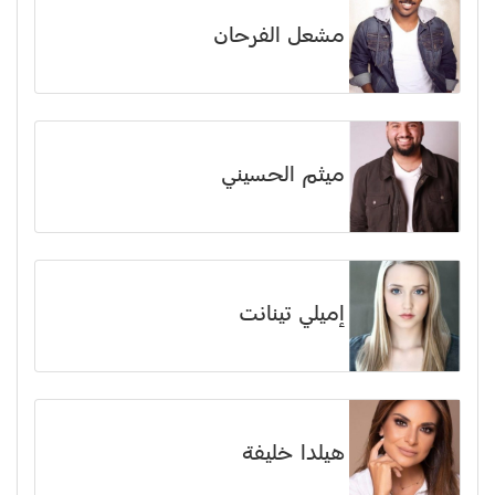
مشعل الفرحان
ميثم الحسيني
إميلي تينانت
هيلدا خليفة