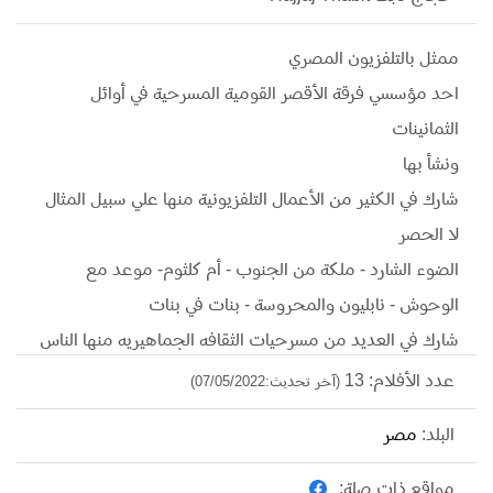
ممثل بالتلفزيون المصري
احد مؤسسي فرقة الأقصر القومية المسرحية في أوائل
الثمانينات
ونشأ بها
شارك في الكثير من الأعمال التلفزيونية منها علي سبيل المثال
لا الحصر
الضوء الشارد - ملكة من الجنوب - أم كلثوم- موعد مع
الوحوش - نابليون والمحروسة - بنات في بنات
شارك في العديد من مسرحيات الثقافه الجماهيريه منها الناس
فى طيبه و عرس كليب وعطشان ياصبايا.
عدد الأفلام: 13
(آخر تحديث:07/05/2022)
البلد:
مصر
مواقع ذات صلة: