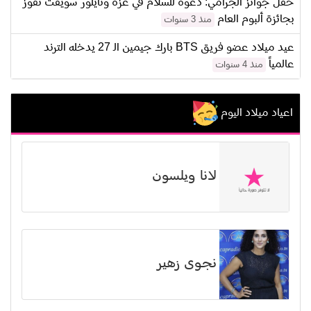
حفل جوائز الجرامي: دعوة للسلام في غزة وتايلور سويفت تفوز
بجائزة ألبوم العام
منذ 3 سنوات
عيد ميلاد عضو فريق BTS بارك جيمين الـ 27 يدخله الترند
عالمياً
منذ 4 سنوات
اعياد ميلاد اليوم
لانا ويلسون
نجوى زهير