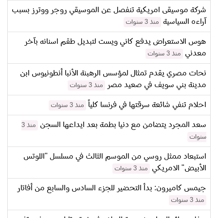
شركة موسيقى امريكية تنفصل عن الموسيقي روجر ووترز بسبب
آراءه السياسية
منذ 3 سنوات
هوس الاستعراض يدفع كاني ويست لتبديل طقم اسنانه بآخر
معدني
منذ 3 سنوات
نحات مصري يقدم تمثال لمؤسس الرهبنة الأنبا أنطونيوس ابن
مدينة بني سويف في صعيد مصر
منذ 3 سنوات
احلام تنفي شائعة سرقتها في فرنسا كلياً
منذ 3 سنوات
سعد المجرد يتضامن مع دنيا بطمة بعد ايداعها السجن
منذ 3
سنوات
استبعاد ممثل روسي من الموسم الثالث في مسلسل "اللوتس
الأبيض" الامريكي
منذ 3 سنوات
جيمس كاميرون: بدأ التحضير للجزء السادس والسابع من أفاتار
منذ 3 سنوات