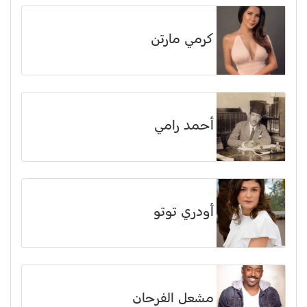
كرمي مارتن
أحمد رامي
أودري توتو
مشعل الفرحان