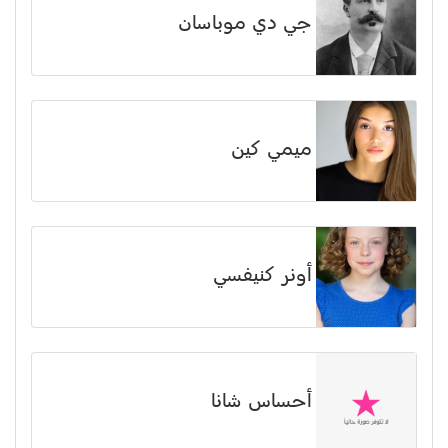
جي دي موباسان
ميمي كين
أونر كنيفسي
أحساس شانا