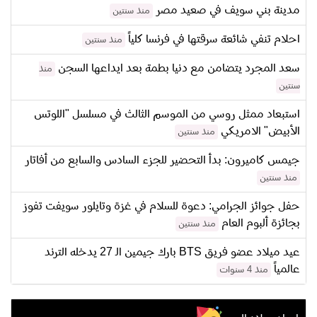
مدينة بني سويف في صعيد مصر
منذ سنتين
احلام تنفي شائعة سرقتها في فرنسا كلياً
منذ سنتين
سعد المجرد يتضامن مع دنيا بطمة بعد ايداعها السجن
منذ
سنتين
استبعاد ممثل روسي من الموسم الثالث في مسلسل "اللوتس
الأبيض" الامريكي
منذ سنتين
جيمس كاميرون: بدأ التحضير للجزء السادس والسابع من أفاتار
منذ سنتين
حفل جوائز الجرامي: دعوة للسلام في غزة وتايلور سويفت تفوز
بجائزة ألبوم العام
منذ سنتين
عيد ميلاد عضو فريق BTS بارك جيمين الـ 27 يدخله الترند
عالمياً
منذ 4 سنوات