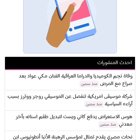
احدث المنشورات
وفاة نجم الكوميديا والدراما العراقية الفنان مكي عواد بعد
صراع مع المرض
منذ سنتين
شركة موسيقى امريكية تنفصل عن الموسيقي روجر ووترز بسبب
آراءه السياسية
منذ سنتين
هوس الاستعراض يدفع كاني ويست لتبديل طقم اسنانه بآخر
معدني
منذ سنتين
نحات مصري يقدم تمثال لمؤسس الرهبنة الأنبا أنطونيوس ابن