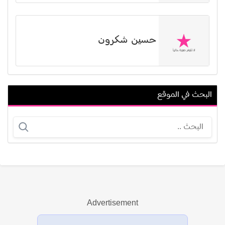
حسين شكرون
البحث في الموقع
إبراهيم نجم
بريندون ريان باريت
Advertisement
عرض الكل