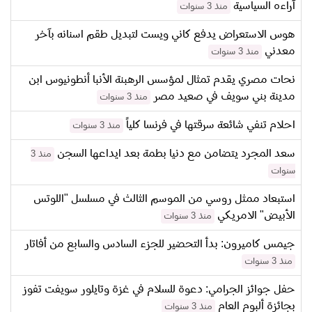
آراءه السياسية
منذ 3 سنوات
هوس الاستعراض يدفع كاني ويست لتبديل طقم اسنانه بآخر
معدني
منذ 3 سنوات
نحات مصري يقدم تمثال لمؤسس الرهبنة الأنبا أنطونيوس ابن
مدينة بني سويف في صعيد مصر
منذ 3 سنوات
احلام تنفي شائعة سرقتها في فرنسا كلياً
منذ 3 سنوات
سعد المجرد يتضامن مع دنيا بطمة بعد ايداعها السجن
منذ 3
سنوات
استبعاد ممثل روسي من الموسم الثالث في مسلسل "اللوتس
الأبيض" الامريكي
منذ 3 سنوات
جيمس كاميرون: بدأ التحضير للجزء السادس والسابع من أفاتار
منذ 3 سنوات
حفل جوائز الجرامي: دعوة للسلام في غزة وتايلور سويفت تفوز
بجائزة ألبوم العام
منذ 3 سنوات