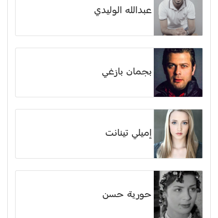
عبدالله الوليدي
بجمان بازغي
إميلي تينانت
حورية حسن