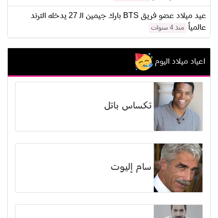
عيد ميلاد عضو فريق BTS بارك جيمين الـ 27 يدخله الترند
عالمياً
منذ 4 سنوات
اعياد ميلاد اليوم
تكساس باتل
سام إليوت