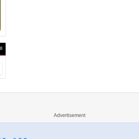
ال
ج
Advertisement