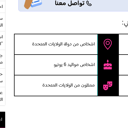
تواصل معنا
اح
سع
ي:
ال
اس
"ا
اشخاص من دولة الولايات المتحدة
جي
من
اشخاص مواليد 6 يونيو
حف
سو
ممثلون من الولايات المتحدة
ال
اع