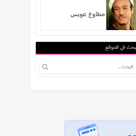
مطاوع عويس
بحث في الموقع
أهمت مكين
مال حمدي (غصين محمود حمدي)
عرض الكل