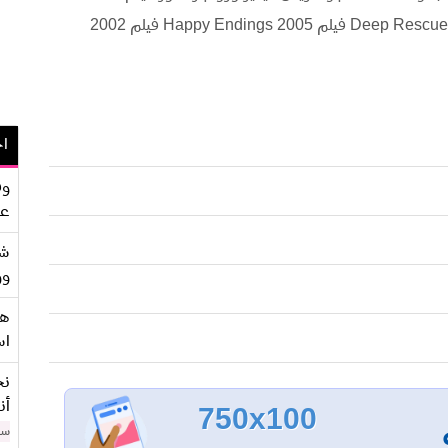
Dawn 2005 فيلم Gale Force 2002 فيلم Deep Rescue 2004 فيلم Happy Endings 2005 فيلم 2002
اح
وف
عو
شر
وو
هو
اس
نح
أن
750x100
سن