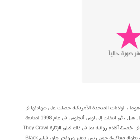
6 يونيو 1972 في مور ، أوكلاهوما ، الولايات المتحدة الأمريكية حصلت على شهادتها في
المسرح والصوت من جامعة نورث كارولينا في تشابل هيل ، ثم انتقلت إلى لوس أنجلوس في عام 1998 لمتابعة
(2001) وملحمة الخيال العلمي Scorcher (2002) ، بطولة معاكسة جون ريس ديفيز وروتجر هاور فيلم Black