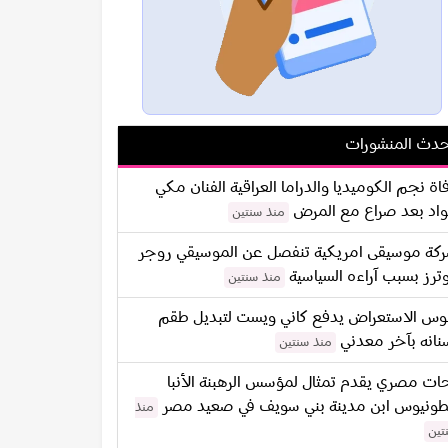
دث المنشورات
اة نجم الكوميديا والدراما العراقية الفنان مكي
اد بعد صراع مع المرض
منذ سنتين
كة موسيقى امريكية تنفصل عن الموسيقي روجر
ترز بسبب آراءه السياسية
منذ سنتين
س الاستعراض يدفع كاني ويست لتبديل طقم
نانه بآخر معدني
منذ سنتين
ات مصري يقدم تمثال لمؤسس الرهبنة الأنبا
طونيوس ابن مدينة بني سويف في صعيد مصر
منذ
تين