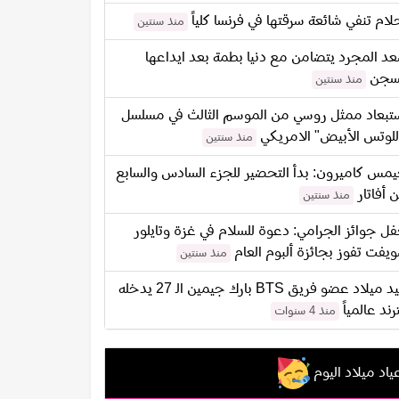
لام تنفي شائعة سرقتها في فرنسا كلياً
منذ سنتين
د المجرد يتضامن مع دنيا بطمة بعد ايداعها
سجن
منذ سنتين
تبعاد ممثل روسي من الموسم الثالث في مسلسل
للوتس الأبيض" الامريكي
منذ سنتين
مس كاميرون: بدأ التحضير للجزء السادس والسابع
 أفاتار
منذ سنتين
ل جوائز الجرامي: دعوة للسلام في غزة وتايلور
يفت تفوز بجائزة ألبوم العام
منذ سنتين
عيد ميلاد عضو فريق BTS بارك جيمين الـ 27 يدخله
ترند عالمياً
منذ 4 سنوات
ياد ميلاد اليوم