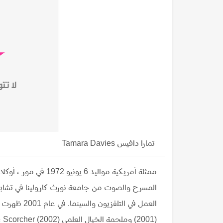
تمارا دافيس Tamara Davies
ممثلة أمريكية مواليد 
العمل في التلفزيون والسينما. في عام 2001 ظهرت في خمسة أفلام روائية بما في ذلك فيلم الإثارة They Crawl