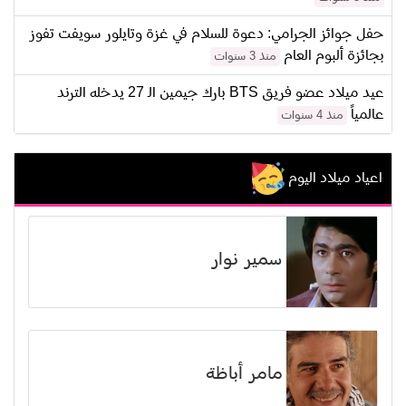
حفل جوائز الجرامي: دعوة للسلام في غزة وتايلور سويفت تفوز
بجائزة ألبوم العام
منذ 3 سنوات
عيد ميلاد عضو فريق BTS بارك جيمين الـ 27 يدخله الترند
عالمياً
منذ 4 سنوات
اعياد ميلاد اليوم
سمير نوار
مامر أباظة