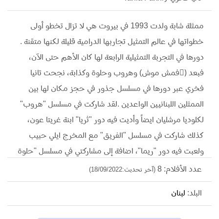
ممثلة شابة ولدت 1993 في بيروت هي لا تزال تخطو أولى
خطواتها في عالم التمثيل تجاربها الدرامية قليلة لكنها متقنة .
دورها في التجربة التمثيلية الرابعة لها كان الأهم حتى الآن،
فبعد (ٍفمش موش) وهروب وحلوة وكذابة، نجحت تانيا
فخري عبر دورها في مسلسل جذور في حجز مكان لها بين
الممثلين اللبنانيين الواعدين .لقد شاركت في مسلسل "هروب"
لكلوديا مرشليان ايضاً وأديت فيه دور "ثريا" ابنة غريتا عون،
كذلك شاركت في مسلسل "الفريق" مع المخرج ايلي حبيب
ولعبت فيه دور "ريما"، اضافة إلى مشاركتي في مسلسل "حلوة
وكذابة" الذي أديت فيه دور "تينا" صديقة شقيق داليدا
عدد الأفلام: 8
(آخر تحديث:18/09/2022)
البلد:
لبنان