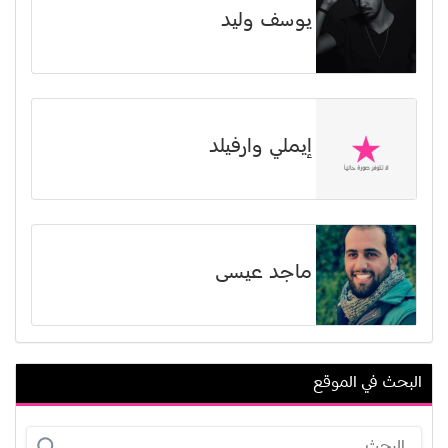
يوسف وليد
إيملي وارفيلد
ماجد عيسى
البحث في الموقع
مجدي إدريس