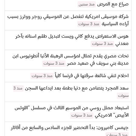
صراع مع المرض
منذ سنتين
شركة موسيقى امريكية تنفصل عن الموسيقي روجر ووترز بسبب
آراءه السياسية
منذ 3 سنوات
هوس الاستعراض يدفع كاني ويست لتبديل طقم اسنانه بآخر
معدني
منذ 3 سنوات
نحات مصري يقدم تمثال لمؤسس الرهبنة الأنبا أنطونيوس ابن
مدينة بني سويف في صعيد مصر
منذ 3 سنوات
احلام تنفي شائعة سرقتها في فرنسا كلياً
منذ 3 سنوات
سعد المجرد يتضامن مع دنيا بطمة بعد ايداعها السجن
منذ 3
سنوات
استبعاد ممثل روسي من الموسم الثالث في مسلسل "اللوتس
الأبيض" الامريكي
منذ 3 سنوات
جيمس كاميرون: بدأ التحضير للجزء السادس والسابع من أفاتار
منذ 3 سنوات