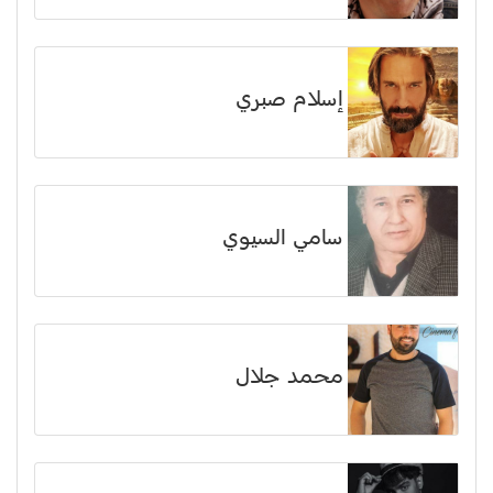
إسلام صبري
سامي السيوي
محمد جلال