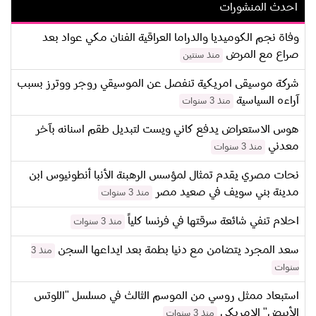
احدث المنشورات
وفاة نجم الكوميديا والدراما العراقية الفنان مكي عواد بعد
صراع مع المرض
منذ سنتين
شركة موسيقى امريكية تنفصل عن الموسيقي روجر ووترز بسبب
آراءه السياسية
منذ 3 سنوات
هوس الاستعراض يدفع كاني ويست لتبديل طقم اسنانه بآخر
معدني
منذ 3 سنوات
نحات مصري يقدم تمثال لمؤسس الرهبنة الأنبا أنطونيوس ابن
مدينة بني سويف في صعيد مصر
منذ 3 سنوات
احلام تنفي شائعة سرقتها في فرنسا كلياً
منذ 3 سنوات
سعد المجرد يتضامن مع دنيا بطمة بعد ايداعها السجن
منذ 3
سنوات
استبعاد ممثل روسي من الموسم الثالث في مسلسل "اللوتس
الأبيض" الامريكي
منذ 3 سنوات