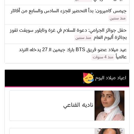
جيمس كاميرون: بدأ التحضير للجزء السادس والسابع من أفاتار
منذ سنتين
حفل جوائز الجرامي: دعوة للسلام في غزة وتايلور سويفت تفوز
بجائزة ألبوم العام
منذ سنتين
عيد ميلاد عضو فريق BTS بارك جيمين الـ 27 يدخله الترند
عالمياً
منذ 4 سنوات
اعياد ميلاد اليوم
نادية القناعي