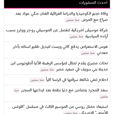
احدث المنشورات
وفاة نجم الكوميديا والدراما العراقية الفنان مكي عواد بعد
صراع مع المرض
منذ سنتين
شركة موسيقى امريكية تنفصل عن الموسيقي روجر ووترز بسبب
آراءه السياسية
منذ سنتين
هوس الاستعراض يدفع كاني ويست لتبديل طقم اسنانه بآخر
معدني
منذ سنتين
نحات مصري يقدم تمثال لمؤسس الرهبنة الأنبا أنطونيوس ابن
مدينة بني سويف في صعيد مصر
منذ سنتين
احلام تنفي شائعة سرقتها في فرنسا كلياً
منذ سنتين
سعد المجرد يتضامن مع دنيا بطمة بعد ايداعها السجن
منذ
سنتين
استبعاد ممثل روسي من الموسم الثالث في مسلسل "اللوتس
الأبيض" الامريكي
منذ سنتين