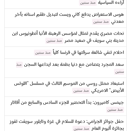
آراءه السياسية
منذ سنتين
هوس الاستعراض يدفع كاني ويست لتبديل طقم اسنانه بآخر
معدني
منذ سنتين
نحات مصري يقدم تمثال لمؤسس الرهبنة الأنبا أنطونيوس ابن
مدينة بني سويف في صعيد مصر
منذ سنتين
احلام تنفي شائعة سرقتها في فرنسا كلياً
منذ سنتين
سعد المجرد يتضامن مع دنيا بطمة بعد ايداعها السجن
منذ
سنتين
استبعاد ممثل روسي من الموسم الثالث في مسلسل "اللوتس
الأبيض" الامريكي
منذ سنتين
جيمس كاميرون: بدأ التحضير للجزء السادس والسابع من أفاتار
منذ سنتين
حفل جوائز الجرامي: دعوة للسلام في غزة وتايلور سويفت تفوز
بجائزة ألبوم العام
منذ سنتين