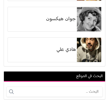
جوان هيكسون
هادي علي
البحث في الموقع
هدى المهتدي الريس