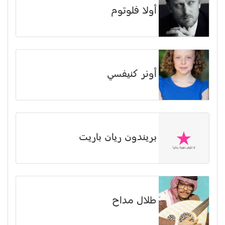
أولا فلوتوم
أونر كنيفسي
بريندون ريان باريت
طلال مداح