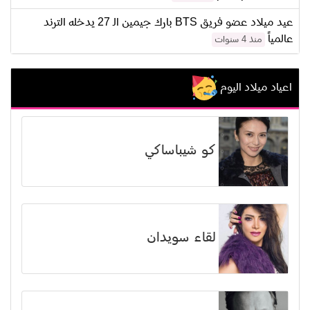
عيد ميلاد عضو فريق BTS بارك جيمين الـ 27 يدخله الترند
عالمياً
منذ 4 سنوات
اعياد ميلاد اليوم
كو شيباساكي
لقاء سويدان