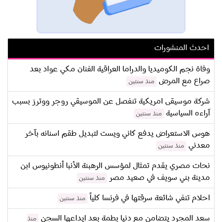
احدث المنشورات
وفاة نجم الكوميديا والدراما العراقية الفنان مكي عواد بعد
صراع مع المرض
منذ سنتين
شركة موسيقى امريكية تنفصل عن الموسيقي روجر ووترز بسبب
آراءه السياسية
منذ سنتين
هوس الاستعراض يدفع كاني ويست لتبديل طقم اسنانه بآخر
معدني
منذ سنتين
نحات مصري يقدم تمثال لمؤسس الرهبنة الأنبا أنطونيوس ابن
مدينة بني سويف في صعيد مصر
منذ سنتين
احلام تنفي شائعة سرقتها في فرنسا كلياً
منذ سنتين
سعد المجرد يتضامن مع دنيا بطمة بعد ايداعها السجن
منذ