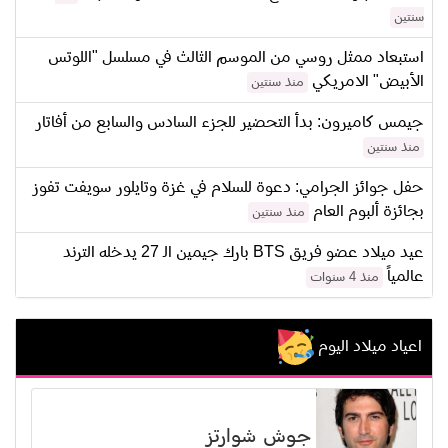
سنتين
استبعاد ممثل روسي من الموسم الثالث في مسلسل "اللوتس
الأبيض" الامريكي
منذ سنتين
جيمس كاميرون: بدأ التحضير للجزء السادس والسابع من أفاتار
منذ سنتين
حفل جوائز الجرامي: دعوة للسلام في غزة وتايلور سويفت تفوز
بجائزة ألبوم العام
منذ سنتين
عيد ميلاد عضو فريق BTS بارك جيمين الـ 27 يدخله الترند
عالمياً
منذ 4 سنوات
اعياد ميلاد اليوم
جوش شوارتز