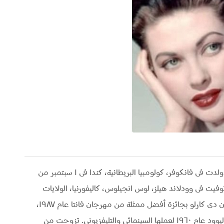
"إيفون دى كارلو" Yvonne De Carlo ممثلة كندية ولدت فى فانكوفر، كولومبيا البريطانية، كندا فى ١ سبتمبر من
١٩٢ بإسم Margaret Yvonne Middleton وتوفيت فى وودلاند هيلز، لوس انجيلوس، كاليفورنيا، الولايات
المتحدة الأمريكية فى ٨ يناير عام ٢٠٠٧. فازت إيفون دى كارلو بجائزة أفضل ممثلة من مهرجان فانتا عام ١٩٨٧،
كما حصلت على نجمتين على ممشى المشاهير بهوليوود عام ١٩٦٠ لعملها السينمائى والتليفزيونى. تزوجت من