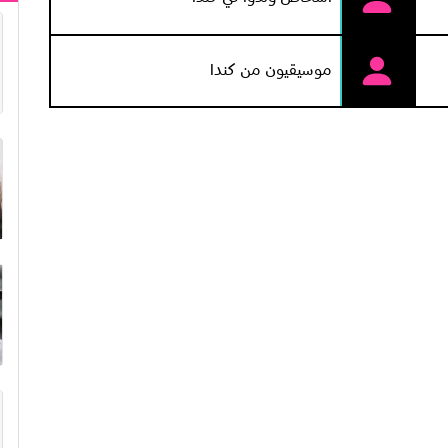
مونيستر هو دورها الأكثر شهرة فى مسيرتها الفنية، وكان آخر أعمالها دور نورما فى الفيلم التليفزيونى The
موسيقيون من كندا