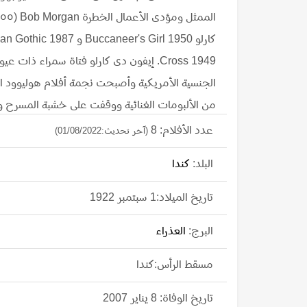
Cross 1949. إيفون دى كارلو فتاة سمراء 
الجنسية الأمريكية وأصبحت نجمة أفلام هوليوود ال
من الألبومات الغنائية ووقفت على خشبة المسرح و
إيفون ميدلتون لأب من نيوزيلندا يعمل بائعا، وأم
عدد الأفلام: 8
(آخر تحديث:01/08/2022)
البلد:
كندا
ألحقتها أمها بمدرسة روبر للرقص، ثم ألحقتها بمدرسة
صوتها، وحضرت مدرسة الملك إدوارد الثانوية، ولكنه
تاريخ الميلاد:1 سبتمبر 1922
البرج:
العذراء
اللغة الفرنسية بطلاقة، وقبل سفرها عملت فى فانكوفر
١٩٤٠، وسافرت مع والدتها الى لوس أنجيلوس لل
مسقط الرأس:كندا
على الأسرة، وشاركت مارجريت إيفون فى مسابقات 
تاريخ الوفاة: 8 يناير 2007