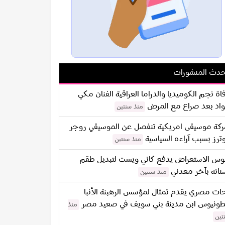
دث المنشورات
اة نجم الكوميديا والدراما العراقية الفنان مكي
اد بعد صراع مع المرض
منذ سنتين
كة موسيقى امريكية تنفصل عن الموسيقي روجر
ترز بسبب آراءه السياسية
منذ سنتين
س الاستعراض يدفع كاني ويست لتبديل طقم
نانه بآخر معدني
منذ سنتين
ات مصري يقدم تمثال لمؤسس الرهبنة الأنبا
طونيوس ابن مدينة بني سويف في صعيد مصر
منذ
تين