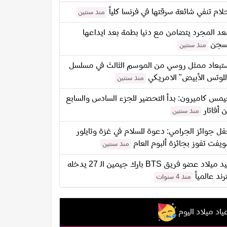
لام تنفي شائعة سرقتها في فرنسا كلياً
منذ سنتين
د المجرد يتضامن مع دنيا بطمة بعد ايداعها
سجن
منذ سنتين
تبعاد ممثل روسي من الموسم الثالث في مسلسل
للوتس الأبيض" الامريكي
منذ سنتين
مس كاميرون: بدأ التحضير للجزء السادس والسابع
 أفاتار
منذ سنتين
ل جوائز الجرامي: دعوة للسلام في غزة وتايلور
يفت تفوز بجائزة ألبوم العام
منذ سنتين
عيد ميلاد عضو فريق BTS بارك جيمين الـ 27 يدخله
ترند عالمياً
منذ 4 سنوات
ياد ميلاد اليوم