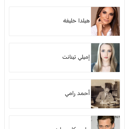
هيلدا خليفة
إميلي تينانت
أحمد رامي