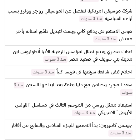
شركة موسيقى امريكية تنفصل عن الموسيقي روجر ووترز بسبب
آراءه السياسية
منذ 3 سنوات
هوس الاستعراض يدفع كاني ويست لتبديل طقم اسنانه بآخر
معدني
منذ 3 سنوات
نحات مصري يقدم تمثال لمؤسس الرهبنة الأنبا أنطونيوس ابن
مدينة بني سويف في صعيد مصر
منذ 3 سنوات
احلام تنفي شائعة سرقتها في فرنسا كلياً
منذ 3 سنوات
سعد المجرد يتضامن مع دنيا بطمة بعد ايداعها السجن
منذ 3
سنوات
استبعاد ممثل روسي من الموسم الثالث في مسلسل "اللوتس
الأبيض" الامريكي
منذ 3 سنوات
جيمس كاميرون: بدأ التحضير للجزء السادس والسابع من أفاتار
منذ 3 سنوات