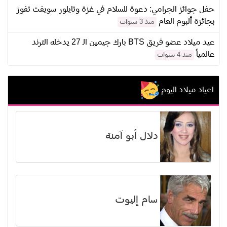
حفل جوائز الجرامي: دعوة للسلام في غزة وتايلور سويفت تفوز
بجائزة ألبوم العام
منذ 3 سنوات
عيد ميلاد عضو فريق BTS بارك جيمين الـ 27 يدخله الترند
عالمياً
منذ 4 سنوات
اعياد ميلاد اليوم
دلال أبو آمنة
سام إليوت