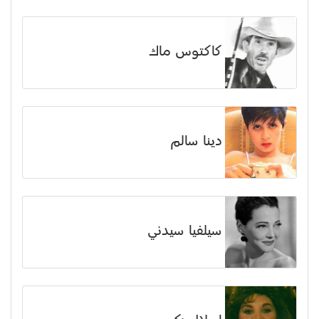
كاكتوس ماك
دينا سالم
سيلفيا سيدني