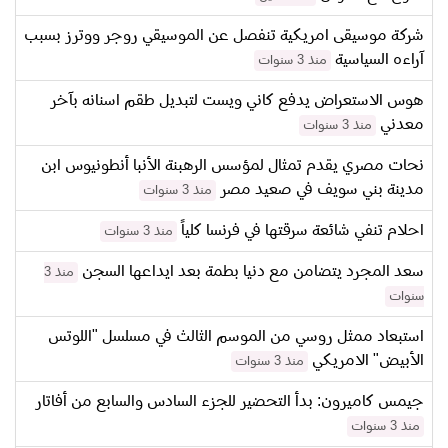
شركة موسيقى امريكية تنفصل عن الموسيقي روجر ووترز بسبب
آراءه السياسية
منذ 3 سنوات
هوس الاستعراض يدفع كاني ويست لتبديل طقم اسنانه بآخر
معدني
منذ 3 سنوات
نحات مصري يقدم تمثال لمؤسس الرهبنة الأنبا أنطونيوس ابن
مدينة بني سويف في صعيد مصر
منذ 3 سنوات
احلام تنفي شائعة سرقتها في فرنسا كلياً
منذ 3 سنوات
سعد المجرد يتضامن مع دنيا بطمة بعد ايداعها السجن
منذ 3
سنوات
استبعاد ممثل روسي من الموسم الثالث في مسلسل "اللوتس
الأبيض" الامريكي
منذ 3 سنوات
جيمس كاميرون: بدأ التحضير للجزء السادس والسابع من أفاتار
منذ 3 سنوات