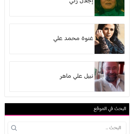
إجلال زكي
غنوة محمد علي
نبيل علي ماهر
البحث في الموقع
أوين ماركس