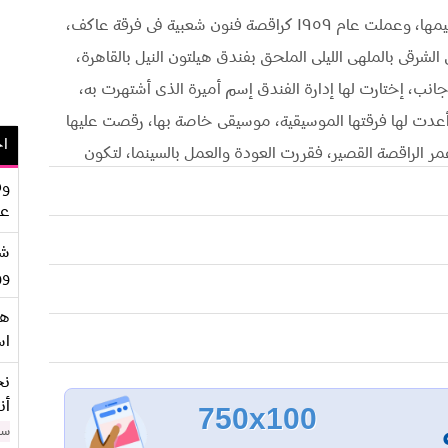
جاءت أميرة للقاهرة فى سن صغيرة، ولم تكمل تعليمها، وعملت عام ١٩٥٩ كراقصة فنون شعبية فى فرقة عاكف،
ولت إلى الرقص الشرقى بالملهى الليلى الملحق بفندق هيلتون النيل بالقاهرة،
نب، إختارت لها إدارة الفندق إسم أميرة الذى أشتهرت به،
 أعدت لها فرقتها الموسيقية، موسيقى خاصة بها، رقصت عليها
اح
مر الراقصة القصير، فقررت العودة والعمل بالسينما، لتكون
وار سينمائية، وكانت بدايتها الحقيقية، عندما قامت بدور
وف
عو
شر
وو
ختفت لمدة عامين، وأنجبت إبنها الوحيد طارق، إلا أنها لم
، وكانت النتيجة طلاقها، لتعود للسينما مرة أخرى، وقدمت
هو
اس
عدة أفلام ناجحة، كان آخرها فيلم مع حبى وأشواقى فى عام ١٩٧٧، ثم اختفت بعدها وظهرت بالحجاب،
نح
أن
750x100
سن