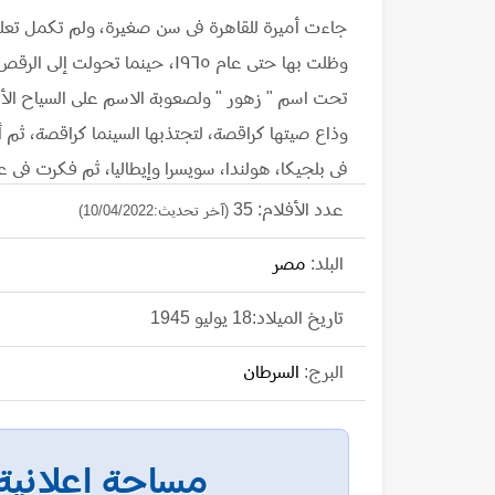
وظلت بها حتى عام ١٩٦٥، حينما تح
تحت اسم " زهور " ولصعوبة الاسم على السياح الأجا
وذاع صيتها كراقصة، لتجتذبها السينما كراقصة، ثم
فى بلجيكا، هولندا، سويسرا وإيطاليا، ثم فكرت فى ع
طريقها بعد إعتزال الرقص، ونجحت فى تقديم عدة أد
عدد الأفلام: 35
(آخر تحديث:10/04/2022)
شقيقة عبدالحليم حافظ فى فيلم أبى فوق الشجرة ١٩٦٩،
البلد:
مصر
ولم تكمل المشوار بعد أن تزوجت من رجل أعمال، وإ
تاريخ الميلاد:18 يوليو 1945
تستطيع الإبتعاد عن الرقص، فرقصت فى أحد الحفلات
البرج:
السرطان
وعاشت مع إبنها طارق فى حى الدقى.
مساحة إعلانية