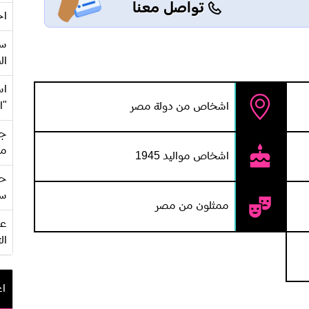
تواصل معنا
اح
سع
ال
اس
"ا
اشخاص من دولة مصر
جي
من
اشخاص مواليد 1945
حف
سو
ممثلون من مصر
ال
اع