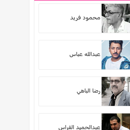
محمود فريد
عبدالله عباس
رضا الباهي
عبدالحميد الفراس