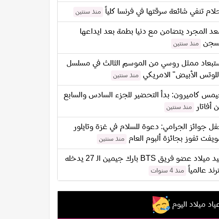
لام تنفي شائعة سرقتها في فرنسا كلياً
منذ سنتين
د المجرد يتضامن مع دنيا بطمة بعد ايداعها
سجن
منذ سنتين
تبعاد ممثل روسي من الموسم الثالث في مسلسل
للوتس الأبيض" الامريكي
منذ سنتين
مس كاميرون: بدأ التحضير للجزء السادس والسابع
 أفاتار
منذ سنتين
ل جوائز الجرامي: دعوة للسلام في غزة وتايلور
يفت تفوز بجائزة ألبوم العام
منذ سنتين
عيد ميلاد عضو فريق BTS بارك جيمين الـ 27 يدخله
ترند عالمياً
منذ 4 سنوات
ياد ميلاد اليوم