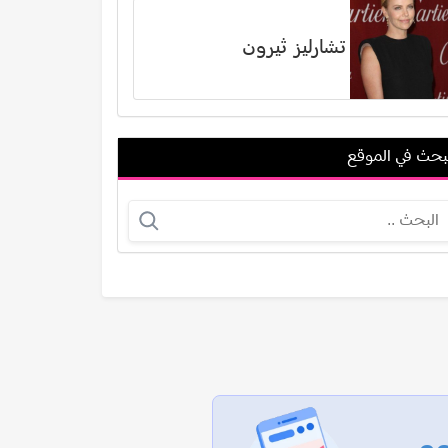
تشارليز ثيرون
بحث في الموقع
دومينيك حوراني
عادل السماسيري
عرض الكل