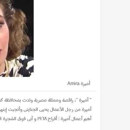
أميرة Amira
أميرة من رجل الأعمال يحيى الجناينى وأنجبت إبنها
أهم أعمال أميرة : أفراح ١٩٦٨ و أبى فوق الشجرة ١٩٦٩