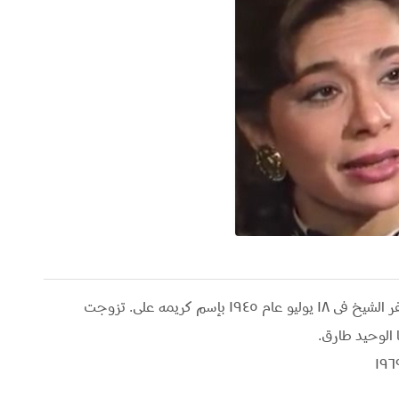
" أميرة "، راقصة وممثلة مصرية ولدت بمحافظة كفر الشيخ فى ١٨ يوليو عام ١٩٤٥ بإسم كريمه على. تزوجت
 الوحيد طارق.