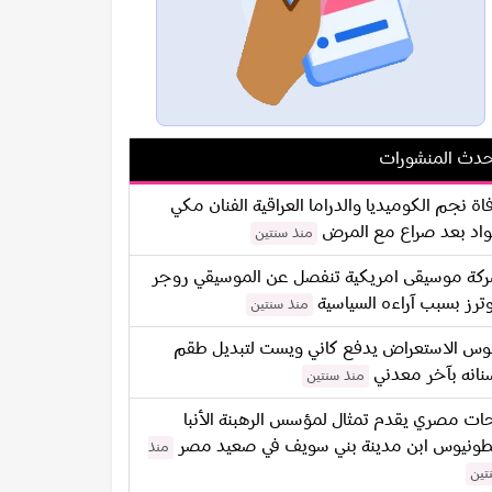
دث المنشورات
اة نجم الكوميديا والدراما العراقية الفنان مكي
اد بعد صراع مع المرض
منذ سنتين
كة موسيقى امريكية تنفصل عن الموسيقي روجر
ترز بسبب آراءه السياسية
منذ سنتين
س الاستعراض يدفع كاني ويست لتبديل طقم
نانه بآخر معدني
منذ سنتين
ات مصري يقدم تمثال لمؤسس الرهبنة الأنبا
طونيوس ابن مدينة بني سويف في صعيد مصر
منذ
تين