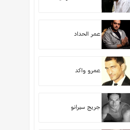
عمر الحداد
عمرو واكد
جريج سيرانو