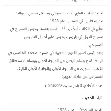
أحمد الطيب العلج، كاتب مسرحي وممثل مغربي، مواليد
مدينة فاس، في المغرب عام 1928.
تعلّم في الكتّاب أولاً ثم ثقّف نفسه بنفسه. ودرّس المسرح في
مسرح الدول في باريس، ودرّس علم أصول التدريس
المسرحي.
وهو رئيس قسم الفنون الشعبية في مسرح محمد الخامس في
الرباط. مُنح وسام الرضى من الدرجة الأولى ووسام الاستحقاق
الفكري السوري من الدرجة الأولى والجائزة الأولى للتأليف
المسرحي عن ملاك الدويرة.
من مؤلفاته: (عزيزي أنا، النفخة، طالب راغب).
عدد الأفلام: 3
(آخر تحديث:10/04/2022)
شارك ممثلا في فيلم البحث عن زوج امرأتي. كما قام بتأليف
البلد:
المغرب
مسرحية حليب الضياف عام 1969.
توفي في1 ديسمبر 2012.
تاريخ الميلاد:9 سبتمبر 1928