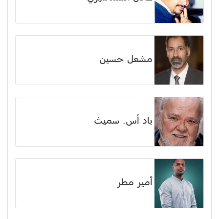
مشعل حسين
باد أس. سميث
أمير مطر