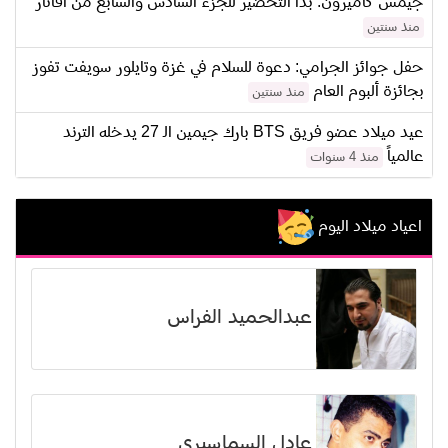
جيمس كاميرون: بدأ التحضير للجزء السادس والسابع من أفاتار
منذ سنتين
حفل جوائز الجرامي: دعوة للسلام في غزة وتايلور سويفت تفوز
بجائزة ألبوم العام
منذ سنتين
عيد ميلاد عضو فريق BTS بارك جيمين الـ 27 يدخله الترند
عالمياً
منذ 4 سنوات
اعياد ميلاد اليوم
عبدالحميد الفراس
عادل السماسيري