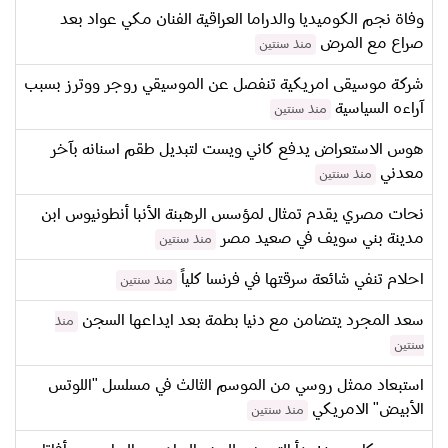
وفاة نجم الكوميديا والدراما العراقية الفنان مكي عواد بعد
صراع مع المرض
منذ سنتين
شركة موسيقى امريكية تنفصل عن الموسيقي روجر ووترز بسبب
آراءه السياسية
منذ سنتين
هوس الاستعراض يدفع كاني ويست لتبديل طقم اسنانه بآخر
معدني
منذ سنتين
نحات مصري يقدم تمثال لمؤسس الرهبنة الأنبا أنطونيوس ابن
مدينة بني سويف في صعيد مصر
منذ سنتين
احلام تنفي شائعة سرقتها في فرنسا كلياً
منذ سنتين
سعد المجرد يتضامن مع دنيا بطمة بعد ايداعها السجن
منذ
سنتين
استبعاد ممثل روسي من الموسم الثالث في مسلسل "اللوتس
الأبيض" الامريكي
منذ سنتين