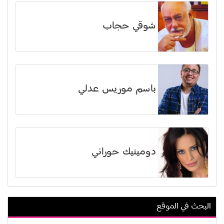
شوقي حجاب
باسم موريس عدلي
دومينيك حوراني
البحث في الموقع
عمرو واكد