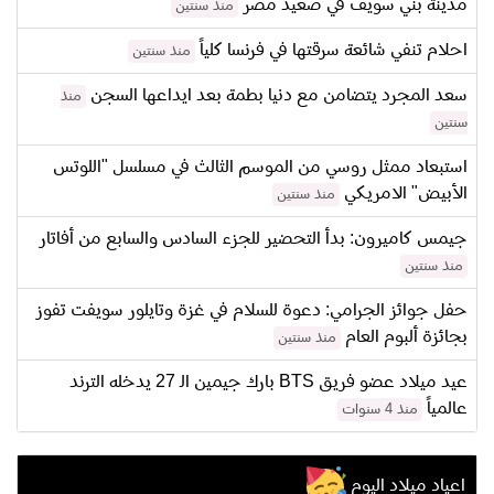
مدينة بني سويف في صعيد مصر
منذ سنتين
احلام تنفي شائعة سرقتها في فرنسا كلياً
منذ سنتين
سعد المجرد يتضامن مع دنيا بطمة بعد ايداعها السجن
منذ
سنتين
استبعاد ممثل روسي من الموسم الثالث في مسلسل "اللوتس
الأبيض" الامريكي
منذ سنتين
جيمس كاميرون: بدأ التحضير للجزء السادس والسابع من أفاتار
منذ سنتين
حفل جوائز الجرامي: دعوة للسلام في غزة وتايلور سويفت تفوز
بجائزة ألبوم العام
منذ سنتين
عيد ميلاد عضو فريق BTS بارك جيمين الـ 27 يدخله الترند
عالمياً
منذ 4 سنوات
اعياد ميلاد اليوم