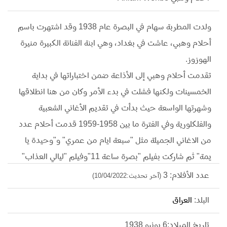
ولدت المطربة سهام في البصرة عام 1938 وقد اشتهرت باسم
أحلام وهبي، عاشت في بغداد، وهي ابنة الفنانة الكبيرة منيرة
الهوزوز.
تقدمت أحلام وهبي إلى اﻷذاعة ضمن اختباراتها في بداية
الخمسينات ولكنها فشلت في بدء اﻷمر وكان من هنا انطلاقها
وشهرتها الواسعة حيث بدأت في تقديم الأغاني الشعبية
والفلكلورية وفي الفترة ما بين 1958-1959 قدمت أحلام عدد
من الاغاني الجميلة مثل "سبعة ايام من عمري" و"وحيدة يا
يمة" ثم شاركت بفيلم "بصرة ساعة 11"وفيلم "ليالي العذاب"
مع الممثل سليم الوكيل وكان ذلك سنة 1961
عدد الأفلام: 3
(آخر تحديث:10/04/2022)
وقد انتقلت أحلام وهبي للإقامة في بيروت عام 1970 ، وكذلك
البلد:
العراق
أقامت في القاهرة وحينها لحن لها بليغ حمدي - مع النجوم
كما لحن لها منير مراد أغنية "فلاحة" ولحن لها سيد مكاوي
تاريخ الميلاد:6 يونيو 1938