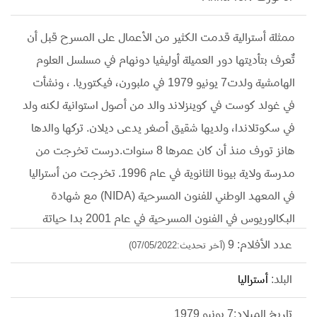
ممثلة أسترالية قدمت الكثير من الأعمال على المسرح قبل أن
تٌعرف بتأديتها دور العميلة أوليفيا دونهام في مسلسل العلوم
الهامشية ولدت7 يونيو 1979 في ملبورن، فيكتوريا. ، ونشأت
في غولد كوست في كوينزلاند والد من أصول استوانية لكنه ولد
في سكوتلاندا، ولديها شقيق أصغر يدعى ديلان. تركها والدها
هانز تورف منذ أن كان عمرها 8 سنوات.درست تخرجت من
مدرسة ولاية بيونا الثانوية في عام 1996. تخرجت من أستراليا
في المعهد الوطني للفنون المسرحية (NIDA) مع شهادة
البكالوريوس في الفنون المسرحية في عام 2001 بدا حياتة
الفنية في عام 2004 ظهرت في مسلسل الدراما الأسترالي
عدد الأفلام: 9
(آخر تحديث:07/05/2022)
(بالإنجليزية: The Secret Life Of Us)، وظهرت في مسلسل
البلد:
أستراليا
العشيقات (بالإنجليزية: Mistresses) على البي بي سي، كما أنها
أدت صوت لدور ناريكو (بالإنجليزية: Nariko) في لعبة السيف
تاريخ الميلاد:7 يونيو 1979