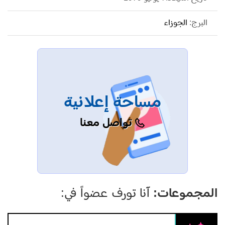
السموراي (بالإنجليزية: Heavenly Sword)، ولعبت أيضا دور
البرج:
الجوزاء
العميلة أوليفيا دونهام في الهامشية حيث ظهرت في جميع
الحلقات لمدة ثلاث مواسم. قدمت أداء متميز بدور فريجينا
قري في المسلسل القصير (بالإنجليزية: The Pacific) من إنتاج
قناة HPO، وفازت بجائزة زحل لأفضل ممثلة صاعدة عام
2010
مساحة إعلانية
تواصل معنا
المجموعات:
آنا تورف عضواً في: