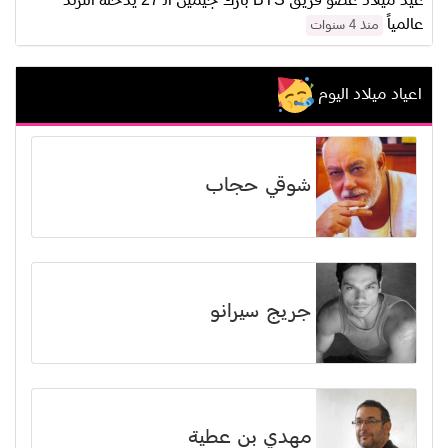
عيد ميلاد عضو فريق BTS بارك جيمين الـ 27 يدخله الترند
عالمياً
منذ 4 سنوات
اعياد ميلاد اليوم
شوقي حجاب
جريج سيرانو
مهدي بن عطية