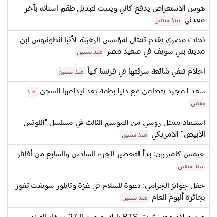
هوس الاستعراض يدفع كاني ويست لتبديل طقم اسنانه بآخر
معدني
منذ سنتين
نحات مصري يقدم تمثال لمؤسس الرهبنة الأنبا أنطونيوس ابن
مدينة بني سويف في صعيد مصر
منذ سنتين
احلام تنفي شائعة سرقتها في فرنسا كلياً
منذ سنتين
سعد المجرد يتضامن مع دنيا بطمة بعد ايداعها السجن
منذ
سنتين
استبعاد ممثل روسي من الموسم الثالث في مسلسل "اللوتس
الأبيض" الامريكي
منذ سنتين
جيمس كاميرون: بدأ التحضير للجزء السادس والسابع من أفاتار
منذ سنتين
حفل جوائز الجرامي: دعوة للسلام في غزة وتايلور سويفت تفوز
بجائزة ألبوم العام
منذ سنتين