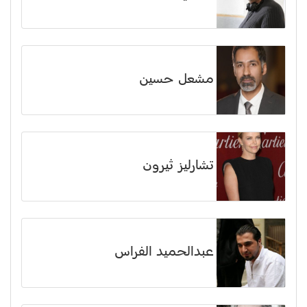
مشعل حسين
تشارليز ثيرون
عبدالحميد الفراس