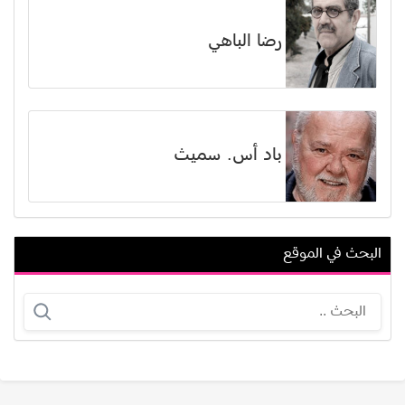
رضا الباهي
باد أس. سميث
البحث في الموقع
دومينيك حوراني
عمر الحداد