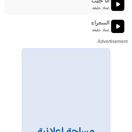
انا جيت
عماد خليفه
السمراء
عماد خليفه
Advertisement
مساحة إعلانية