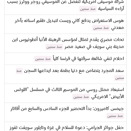
شركة موسيقى امريكية تنفصل عن الموسيقي روجر ووترز بسبب
آراءه السياسية
منذ سنتين
هوس الاستعراض يدفع كاني ويست لتبديل طقم اسنانه بآخر
معدني
منذ سنتين
نحات مصري يقدم تمثال لمؤسس الرهبنة الأنبا أنطونيوس ابن
مدينة بني سويف في صعيد مصر
منذ سنتين
احلام تنفي شائعة سرقتها في فرنسا كلياً
منذ سنتين
سعد المجرد يتضامن مع دنيا بطمة بعد ايداعها السجن
منذ
سنتين
استبعاد ممثل روسي من الموسم الثالث في مسلسل "اللوتس
الأبيض" الامريكي
منذ سنتين
جيمس كاميرون: بدأ التحضير للجزء السادس والسابع من أفاتار
منذ سنتين
حفل جوائز الجرامي: دعوة للسلام في غزة وتايلور سويفت تفوز