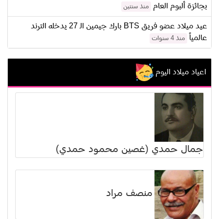
بجائزة ألبوم العام
منذ سنتين
عيد ميلاد عضو فريق BTS بارك جيمين الـ 27 يدخله الترند
عالمياً
منذ 4 سنوات
اعياد ميلاد اليوم
جمال حمدي (غصين محمود حمدي)
منصف مراد