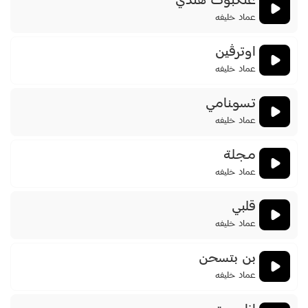
عنكبوت هندي
عماد خليفه
اوترڤين
عماد خليفه
تـسوـنـامي
عماد خليفه
مــجـلـة
عماد خليفه
قلبي
عماد خليفه
بن بتسحن
عماد خليفه