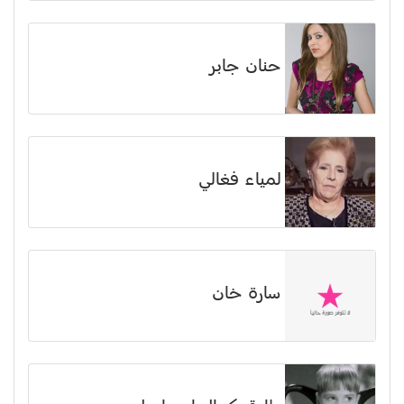
حنان جابر
لمياء فغالي
سارة خان