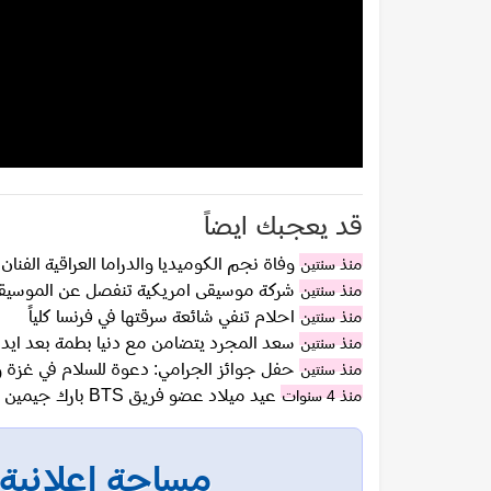
قد يعجبك ايضاً
وفاة نجم الكوميديا والدراما العراقية الف
منذ سنتين
شركة موسيقى امريكية تنفصل عن الموسيقي 
منذ سنتين
احلام تنفي شائعة سرقتها في فرنسا كلياً
منذ سنتين
سعد المجرد يتضامن مع دنيا بطمة بعد ايد
منذ سنتين
حفل جوائز الجرامي: دعوة للسلام في غزة وت
منذ سنتين
عيد ميلاد عضو فريق BTS بارك جيمين الـ 27 يدخله الترند عالمياً
منذ 4 سنوات
مساحة إعلانية