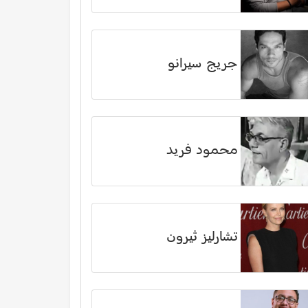
جريج سيرانو
محمود فريد
تشارليز ثيرون