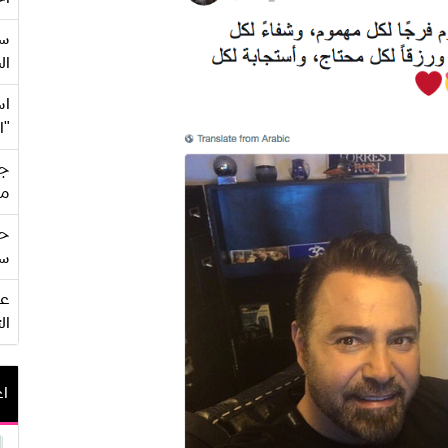
سع
ال
اس
"ا
جي
من
حف
سو
ال
اع