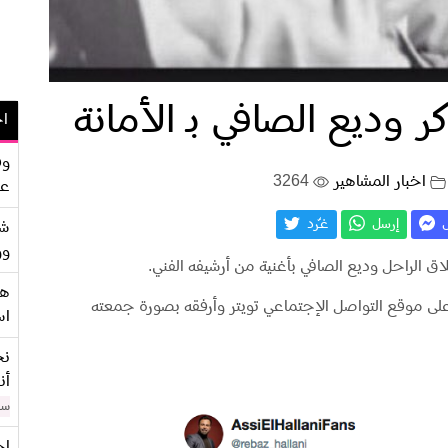
 وديع الصافي بـ الأمانة
اح
وف
اخبار المشاهير
3264
عو
ل
إرسل
غـّرد
شر
وو
ق الراحل وديع الصافي بأغنية من أرشيفه الفني.
هو
على موقع التواصل الإجتماعي تويتر وأرفقه بصورة جمعته
اس
نح
أن
سن
اح