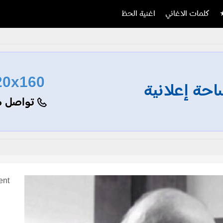
كلمات الاغاني
اغنية الحظ
20x160
حة إعلانية
تواصل م
ent