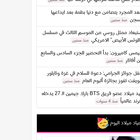
د المجرد يتضامن مع دنيا بطمة بعد ايداعها
سجن
منذ سنتين
تبعاد ممثل روسي من الموسم الثالث في مسلسل
للوتس الأبيض" الامريكي
منذ سنتين
مس كاميرون: بدأ التحضير للجزء السادس والسابع
 أفاتار
منذ سنتين
ل جوائز الجرامي: دعوة للسلام في غزة وتايلور
يفت تفوز بجائزة ألبوم العام
منذ سنتين
عيد ميلاد عضو فريق BTS بارك جيمين الـ 27 يدخله
ترند عالمياً
منذ 4 سنوات
ياد ميلاد اليوم