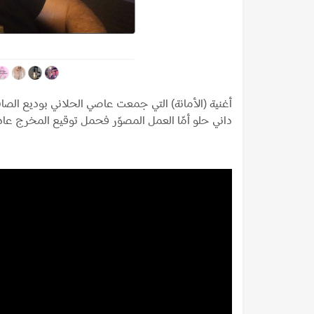
أغنية (الأمانة) التي جمعت عاصي الحلاني بوديع ال
داني حلو أمّا العمل المصوّر فحمل توقيع المخرج عا