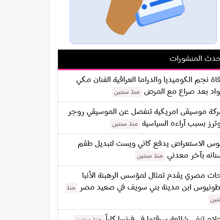
دث المنشورات
اة نجم الكوميديا والدراما العراقية الفنان مكي
اد بعد صراع مع المرض
منذ سنتين
كة موسيقى امريكية تنفصل عن الموسيقي روجر
ترز بسبب آراءه السياسية
منذ سنتين
س الاستعراض يدفع كاني ويست لتبديل طقم
نانه بآخر معدني
منذ سنتين
ات مصري يقدم تمثال لمؤسس الرهبنة الأنبا
طونيوس ابن مدينة بني سويف في صعيد مصر
منذ
تين
لام تنفي شائعة سرقتها في فرنسا كلياً
منذ سنتين