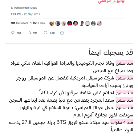
قد يعجبك ايضاً
وفاة نجم الكوميديا والدراما العراقية الفنان مكي عواد
منذ سنتين
بعد صراع مع المرض
شركة موسيقى امريكية تنفصل عن الموسيقي روجر
منذ سنتين
ووترز بسبب آراءه السياسية
احلام تنفي شائعة سرقتها في فرنسا كلياً
منذ سنتين
سعد المجرد يتضامن مع دنيا بطمة بعد ايداعها السجن
منذ سنتين
حفل جوائز الجرامي: دعوة للسلام في غزة وتايلور
منذ سنتين
سويفت تفوز بجائزة ألبوم العام
عيد ميلاد عضو فريق BTS بارك جيمين الـ 27 يدخله
منذ 4 سنوات
الترند عالمياً