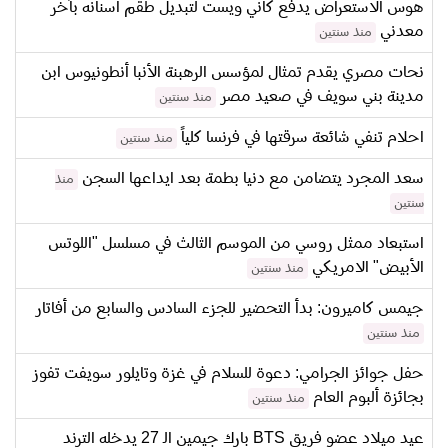
هوس الاستعراض يدفع كاني ويست لتبديل طقم اسنانه بآخر
معدني
منذ سنتين
نحات مصري يقدم تمثال لمؤسس الرهبنة الأنبا أنطونيوس ابن
مدينة بني سويف في صعيد مصر
منذ سنتين
احلام تنفي شائعة سرقتها في فرنسا كلياً
منذ سنتين
سعد المجرد يتضامن مع دنيا بطمة بعد ايداعها السجن
منذ
سنتين
استبعاد ممثل روسي من الموسم الثالث في مسلسل "اللوتس
الأبيض" الامريكي
منذ سنتين
جيمس كاميرون: بدأ التحضير للجزء السادس والسابع من أفاتار
منذ سنتين
حفل جوائز الجرامي: دعوة للسلام في غزة وتايلور سويفت تفوز
بجائزة ألبوم العام
منذ سنتين
عيد ميلاد عضو فريق BTS بارك جيمين الـ 27 يدخله الترند