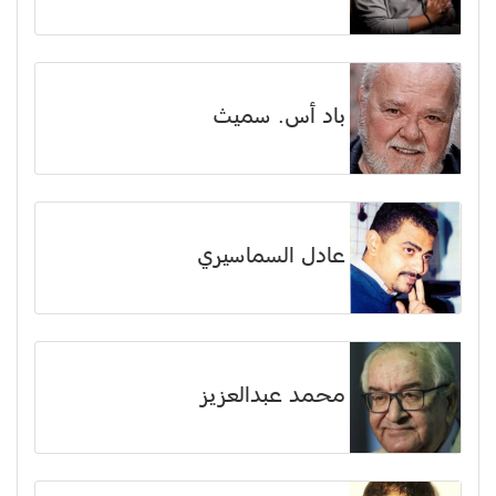
باد أس. سميث
عادل السماسيري
محمد عبدالعزيز