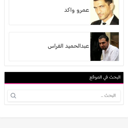
عمرو واكد
عبدالحميد الفراس
البحث في الموقع
رضا الباهي
تشارليز ثيرون